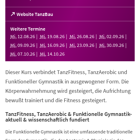
(Öffnet
Website TanzBau
in
einem
Weitere Termine
neuen
Mi
,
12
.
08
.
26
Mi
,
19
.
08
.
26
Mi
,
26
.
08
.
26
Mi
,
02
.
09
.
26
Tab)
Mi
,
09
.
09
.
26
Mi
,
16
.
09
.
26
Mi
,
23
.
09
.
26
Mi
,
30
.
09
.
26
Mi
,
07
.
10
.
26
Mi
,
14
.
10
.
26
Dieser Kurs verbindet TanzFitness, TanzAerobic und
Funktioneller Gymnastik in ausgewogener Form. Die
Körperwahrnehmung wird gesteigert, die Aufrichtung
bewußt trainiert und die Fitness gesteigert.
TanzFitness, TanzAerobic & Funktionelle Gymnastik-
aktuell & wissenschaftlich fundiert
Die Funktionelle Gymnastik ist eine umfassende traditionelle