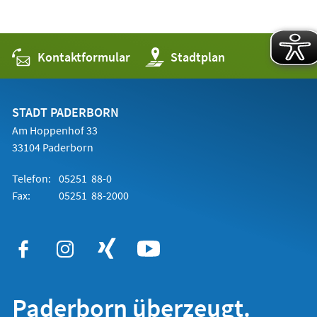
Kontaktformular
(Öffnet
Stadtplan
in
einem
neuen
Tab)
STADT PADERBORN
Am Hoppenhof 33
33104 Paderborn
Telefon:
05251 88-0
Fax:
05251 88-2000
Paderborn überzeugt.