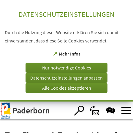
Inhalt anspringen
DATENSCHUTZEINSTELLUNGEN
Durch die Nutzung dieser Website erklären Sie sich damit
einverstanden, dass diese Seite Cookies verwendet.
(Öffnet
Mehr Infos
in
einem
Nur notwendige Cookies
neuen
Tab)
Datenschutzeinstellungen anpassen
Alle Cookies akzeptieren
Visuelle
Paderborn
Assistenzsoftware
öffnen.