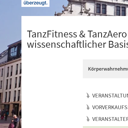
+
1
TanzFitness & TanzAerob
wissenschaftlicher Basi
Körperwahrnehmun
VERANSTALTU
VORVERKAUFS
VERANSTALTE