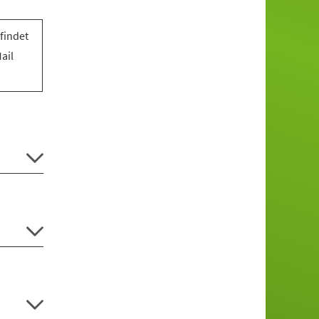
findet
ail