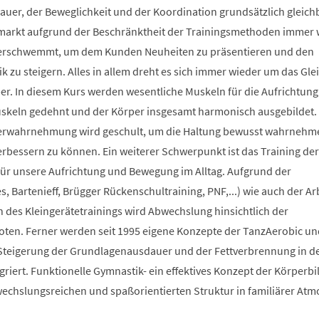
auer, der Beweglichkeit und der Koordination grundsätzlich gleich
smarkt aufgrund der Beschränktheit der Trainingsmethoden immer 
berschwemmt, um dem Kunden Neuheiten zu präsentieren und den
 zu steigern. Alles in allem dreht es sich immer wieder um das Glei
r. In diesem Kurs werden wesentliche Muskeln für die Aufrichtung
Muskeln gedehnt und der Körper insgesamt harmonisch ausgebildet.
erwahrnehmung wird geschult, um die Haltung bewusst wahrnehm
verbessern zu können. Ein weiterer Schwerpunkt ist das Training der
 für unsere Aufrichtung und Bewegung im Alltag. Aufgrund der
s, Bartenieff, Brügger Rückenschultraining, PNF,...) wie auch der Ar
des Kleingerätetrainings wird Abwechslung hinsichtlich der
en. Ferner werden seit 1995 eigene Konzepte der TanzAerobic un
Steigerung der Grundlagenausdauer und der Fettverbrennung in d
griert. Funktionelle Gymnastik- ein effektives Konzept der Körperb
bwechslungsreichen und spaßorientierten Struktur in familiärer At