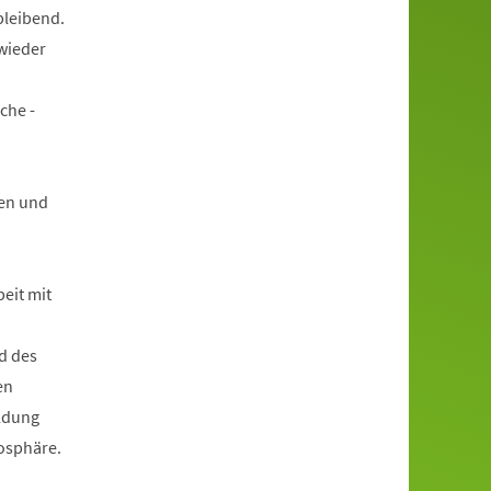
bleibend.
wieder
che -
en und
beit mit
d des
en
ildung
mosphäre.