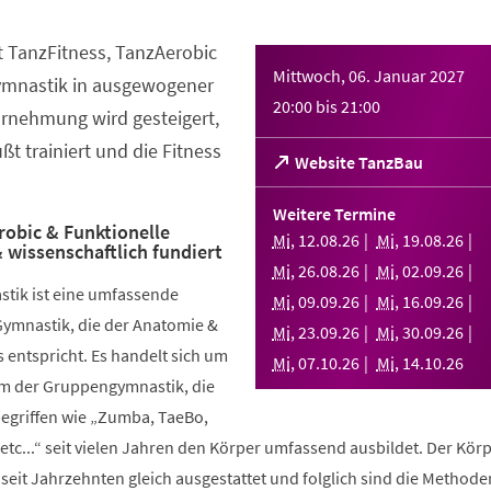
t TanzFitness, TanzAerobic
Mittwoch, 06. Januar 2027
ymnastik in ausgewogener
20:00
bis
21:00
rnehmung wird gesteigert,
t trainiert und die Fitness
(Öffnet
Website TanzBau
in
einem
Weitere Termine
neuen
robic & Funktionelle
Mi
,
12
.
08
.
26
Mi
,
19
.
08
.
26
 wissenschaftlich fundiert
Tab)
Mi
,
26
.
08
.
26
Mi
,
02
.
09
.
26
stik ist eine umfassende
Mi
,
09
.
09
.
26
Mi
,
16
.
09
.
26
Gymnastik, die der Anatomie &
Mi
,
23
.
09
.
26
Mi
,
30
.
09
.
26
 entspricht. Es handelt sich um
Mi
,
07
.
10
.
26
Mi
,
14
.
10
.
26
rm der Gruppengymnastik, die
griffen wie „Zumba, TaeBo,
etc...“ seit vielen Jahren den Körper umfassend ausbildet. Der Körp
seit Jahrzehnten gleich ausgestattet und folglich sind die Methode