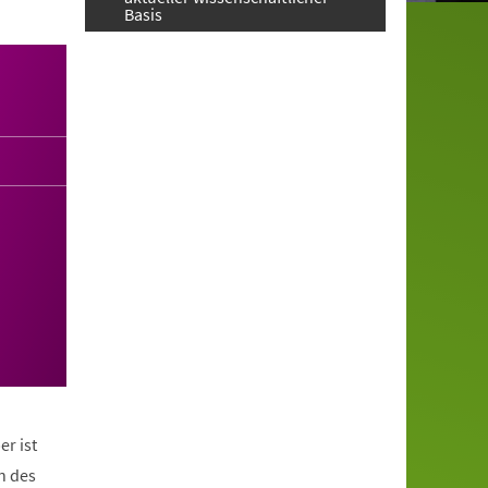
Basis
er ist
n des