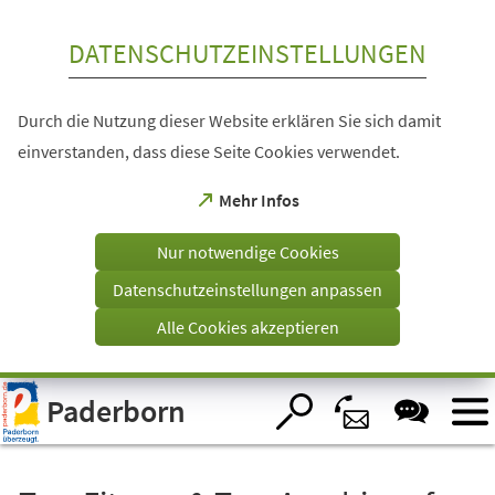
Inhalt anspringen
DATENSCHUTZEINSTELLUNGEN
Durch die Nutzung dieser Website erklären Sie sich damit
einverstanden, dass diese Seite Cookies verwendet.
(Öffnet
Mehr Infos
in
einem
Nur notwendige Cookies
neuen
Tab)
Datenschutzeinstellungen anpassen
Alle Cookies akzeptieren
Visuelle
Paderborn
Assistenzsoftware
öffnen.