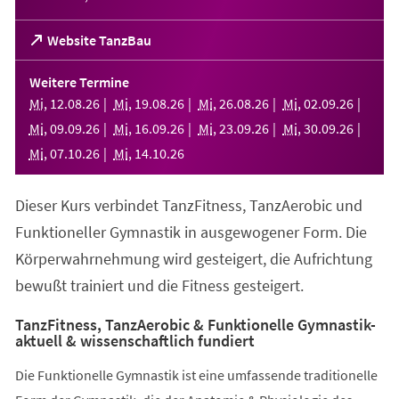
(Öffnet
Website TanzBau
in
einem
Weitere Termine
neuen
Mi
,
12
.
08
.
26
Mi
,
19
.
08
.
26
Mi
,
26
.
08
.
26
Mi
,
02
.
09
.
26
Tab)
Mi
,
09
.
09
.
26
Mi
,
16
.
09
.
26
Mi
,
23
.
09
.
26
Mi
,
30
.
09
.
26
Mi
,
07
.
10
.
26
Mi
,
14
.
10
.
26
Dieser Kurs verbindet TanzFitness, TanzAerobic und
Funktioneller Gymnastik in ausgewogener Form. Die
Körperwahrnehmung wird gesteigert, die Aufrichtung
bewußt trainiert und die Fitness gesteigert.
TanzFitness, TanzAerobic & Funktionelle Gymnastik-
aktuell & wissenschaftlich fundiert
Die Funktionelle Gymnastik ist eine umfassende traditionelle