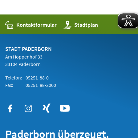
Kontaktformular
(Öffnet
Stadtplan
in
einem
neuen
Tab)
STADT PADERBORN
Am Hoppenhof 33
33104 Paderborn
Telefon:
05251 88-0
Fax:
05251 88-2000
Paderborn überzeugt.