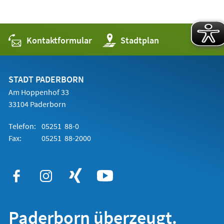
Kontaktformular
(Öffnet
Stadtplan
in
einem
neuen
Tab)
STADT PADERBORN
Am Hoppenhof 33
33104 Paderborn
Telefon:
05251 88-0
Fax:
05251 88-2000
Paderborn überzeugt.