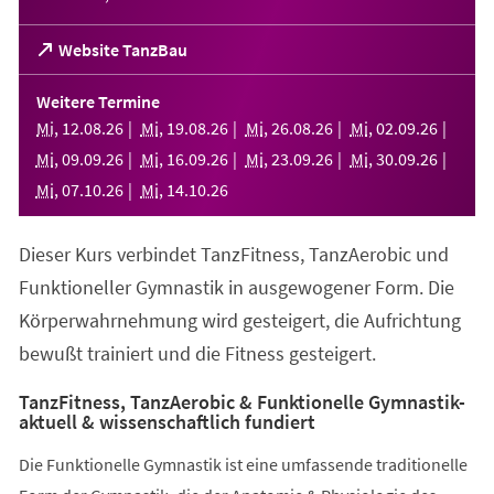
(Öffnet
Website TanzBau
in
einem
Weitere Termine
neuen
Mi
,
12
.
08
.
26
Mi
,
19
.
08
.
26
Mi
,
26
.
08
.
26
Mi
,
02
.
09
.
26
Tab)
Mi
,
09
.
09
.
26
Mi
,
16
.
09
.
26
Mi
,
23
.
09
.
26
Mi
,
30
.
09
.
26
Mi
,
07
.
10
.
26
Mi
,
14
.
10
.
26
Dieser Kurs verbindet TanzFitness, TanzAerobic und
Funktioneller Gymnastik in ausgewogener Form. Die
Körperwahrnehmung wird gesteigert, die Aufrichtung
bewußt trainiert und die Fitness gesteigert.
TanzFitness, TanzAerobic & Funktionelle Gymnastik-
aktuell & wissenschaftlich fundiert
Die Funktionelle Gymnastik ist eine umfassende traditionelle