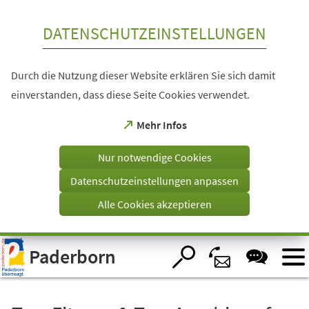
Inhalt anspringen
DATENSCHUTZEINSTELLUNGEN
Durch die Nutzung dieser Website erklären Sie sich damit
einverstanden, dass diese Seite Cookies verwendet.
(Öffnet
Mehr Infos
in
einem
Nur notwendige Cookies
neuen
Tab)
Datenschutzeinstellungen anpassen
Alle Cookies akzeptieren
Visuelle
Paderborn
Assistenzsoftware
öffnen.