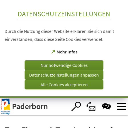
Inhalt anspringen
DATENSCHUTZEINSTELLUNGEN
Durch die Nutzung dieser Website erklären Sie sich damit
einverstanden, dass diese Seite Cookies verwendet.
(Öffnet
Mehr Infos
in
einem
Nur notwendige Cookies
neuen
Tab)
Datenschutzeinstellungen anpassen
Alle Cookies akzeptieren
Visuelle
Paderborn
Assistenzsoftware
öffnen.