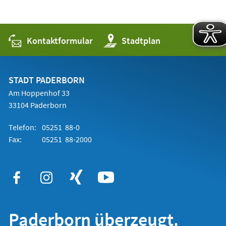
Kontaktformular
(Öffnet
Stadtplan
in
einem
neuen
Tab)
STADT PADERBORN
Am Hoppenhof 33
33104 Paderborn
Telefon:
05251 88-0
Fax:
05251 88-2000
Paderborn überzeugt.