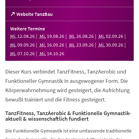
(Öffnet
Website TanzBau
in
einem
Weitere Termine
neuen
Mi
,
12
.
08
.
26
Mi
,
19
.
08
.
26
Mi
,
26
.
08
.
26
Mi
,
02
.
09
.
26
Tab)
Mi
,
09
.
09
.
26
Mi
,
16
.
09
.
26
Mi
,
23
.
09
.
26
Mi
,
30
.
09
.
26
Mi
,
07
.
10
.
26
Mi
,
14
.
10
.
26
Dieser Kurs verbindet TanzFitness, TanzAerobic und
Funktioneller Gymnastik in ausgewogener Form. Die
Körperwahrnehmung wird gesteigert, die Aufrichtung
bewußt trainiert und die Fitness gesteigert.
TanzFitness, TanzAerobic & Funktionelle Gymnastik-
aktuell & wissenschaftlich fundiert
Die Funktionelle Gymnastik ist eine umfassende traditionelle