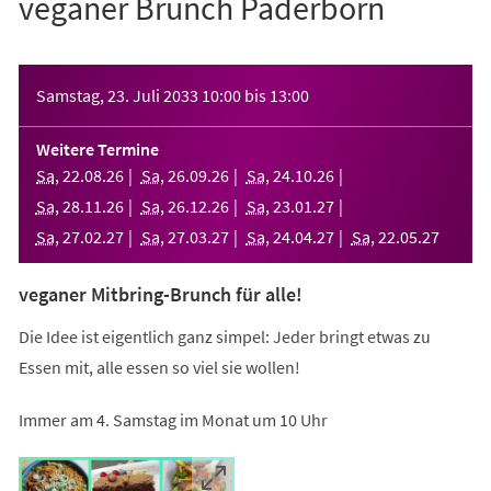
veganer Brunch Paderborn
Veranstaltungsinformationen
Samstag, 23. Juli 2033
10:00
bis
13:00
Weitere Termine
Sa
,
22
.
08
.
26
Sa
,
26
.
09
.
26
Sa
,
24
.
10
.
26
Sa
,
28
.
11
.
26
Sa
,
26
.
12
.
26
Sa
,
23
.
01
.
27
Sa
,
27
.
02
.
27
Sa
,
27
.
03
.
27
Sa
,
24
.
04
.
27
Sa
,
22
.
05
.
27
veganer Mitbring-Brunch für alle!
Die Idee ist eigentlich ganz simpel: Jeder bringt etwas zu
Essen mit, alle essen so viel sie wollen!
Immer am 4. Samstag im Monat um 10 Uhr