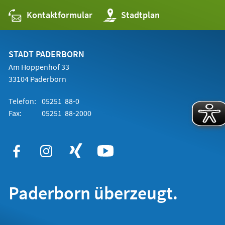
Kontaktformular
(Öffnet
Stadtplan
in
einem
neuen
Tab)
STADT PADERBORN
Am Hoppenhof 33
33104 Paderborn
Telefon:
05251 88-0
Fax:
05251 88-2000
Paderborn überzeugt.