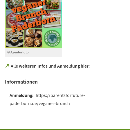
© Agenturfoto
(Öffnet
Alle weiteren Infos und Anmeldung hier:
in
einem
Informationen
neuen
Tab)
https://parentsforfuture-
paderborn.de/veganer-brunch