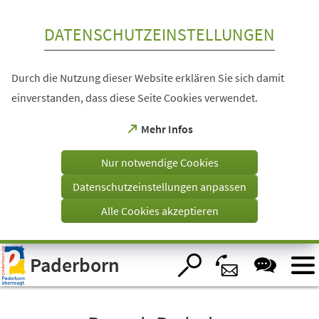
Inhalt anspringen
DATENSCHUTZEINSTELLUNGEN
Durch die Nutzung dieser Website erklären Sie sich damit
einverstanden, dass diese Seite Cookies verwendet.
(Öffnet
Mehr Infos
in
einem
Nur notwendige Cookies
neuen
Tab)
Datenschutzeinstellungen anpassen
Alle Cookies akzeptieren
Visuelle
Paderborn
Assistenzsoftware
öffnen.