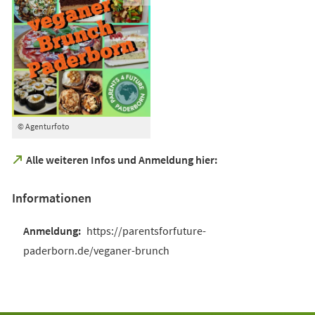
© Agenturfoto
(Öffnet
Alle weiteren Infos und Anmeldung hier:
in
einem
Informationen
neuen
Tab)
https://parentsforfuture-
paderborn.de/veganer-brunch