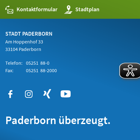
Kontaktformular
(Öffnet
Stadtplan
in
einem
neuen
Tab)
STADT PADERBORN
Am Hoppenhof 33
33104 Paderborn
Telefon:
05251 88-0
Fax:
05251 88-2000
Paderborn überzeugt.