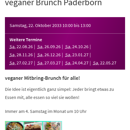
veganer Brunch Paderborn
Veranstaltungsinformationen
Samstag, 22. Oktober 2033
10:00
bis
13:00
Weitere Termine
Sa
,
22
.
08
.
26
Sa
,
26
.
09
.
26
Sa
,
24
.
10
.
26
Sa
,
28
.
11
.
26
Sa
,
26
.
12
.
26
Sa
,
23
.
01
.
27
Sa
,
27
.
02
.
27
Sa
,
27
.
03
.
27
Sa
,
24
.
04
.
27
Sa
,
22
.
05
.
27
veganer Mitbring-Brunch für alle!
Die Idee ist eigentlich ganz simpel: Jeder bringt etwas zu
Essen mit, alle essen so viel sie wollen!
Immer am 4. Samstag im Monat um 10 Uhr