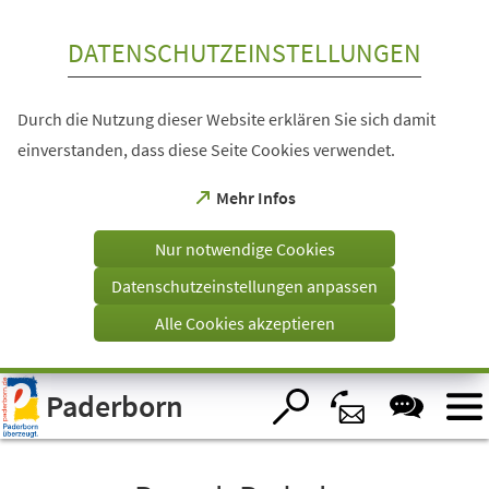
Inhalt anspringen
DATENSCHUTZEINSTELLUNGEN
Durch die Nutzung dieser Website erklären Sie sich damit
einverstanden, dass diese Seite Cookies verwendet.
(Öffnet
Mehr Infos
in
einem
Nur notwendige Cookies
neuen
Tab)
Datenschutzeinstellungen anpassen
Alle Cookies akzeptieren
Visuelle
Paderborn
Assistenzsoftware
öffnen.