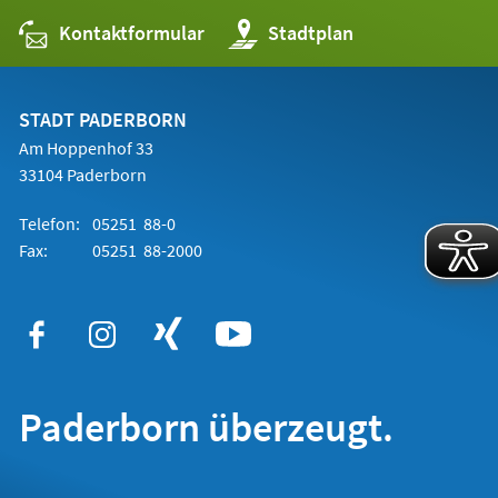
Kontaktformular
(Öffnet
Stadtplan
in
einem
neuen
Tab)
STADT PADERBORN
Am Hoppenhof 33
33104 Paderborn
Telefon:
05251 88-0
Fax:
05251 88-2000
Paderborn überzeugt.