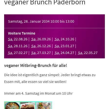
veganer Brunch Paderborn
Veranstaltungsinformationen
Samstag, 28. Januar 2034
10:00
bis
13:00
Weitere Termine
Sa
,
22
.
08
.
26
Sa
,
26
.
09
.
26
Sa
,
24
.
10
.
26
Sa
,
28
.
11
.
26
Sa
,
26
.
12
.
26
Sa
,
23
.
01
.
27
Sa
,
27
.
02
.
27
Sa
,
27
.
03
.
27
Sa
,
24
.
04
.
27
Sa
,
22
.
05
.
27
veganer Mitbring-Brunch für alle!
Die Idee ist eigentlich ganz simpel: Jeder bringt etwas zu
Essen mit, alle essen so viel sie wollen!
Immer am 4. Samstag im Monat um 10 Uhr