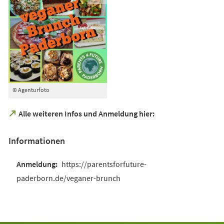
© Agenturfoto
(Öffnet
Alle weiteren Infos und Anmeldung hier:
in
einem
Informationen
neuen
Tab)
https://parentsforfuture-
paderborn.de/veganer-brunch