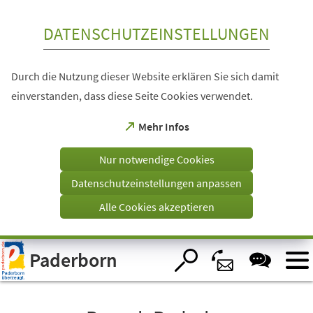
Inhalt anspringen
DATENSCHUTZEINSTELLUNGEN
Durch die Nutzung dieser Website erklären Sie sich damit
einverstanden, dass diese Seite Cookies verwendet.
(Öffnet
Mehr Infos
in
einem
Nur notwendige Cookies
neuen
Tab)
Datenschutzeinstellungen anpassen
Alle Cookies akzeptieren
Visuelle
Paderborn
Assistenzsoftware
öffnen.