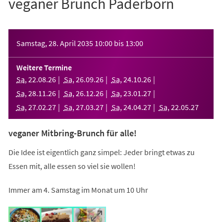
veganer Brunch Paderborn
Veranstaltungsinformationen
Samstag, 28. April 2035
10:00
bis
13:00
Weitere Termine
Sa
,
22
.
08
.
26
Sa
,
26
.
09
.
26
Sa
,
24
.
10
.
26
Sa
,
28
.
11
.
26
Sa
,
26
.
12
.
26
Sa
,
23
.
01
.
27
Sa
,
27
.
02
.
27
Sa
,
27
.
03
.
27
Sa
,
24
.
04
.
27
Sa
,
22
.
05
.
27
veganer Mitbring-Brunch für alle!
Die Idee ist eigentlich ganz simpel: Jeder bringt etwas zu
Essen mit, alle essen so viel sie wollen!
Immer am 4. Samstag im Monat um 10 Uhr