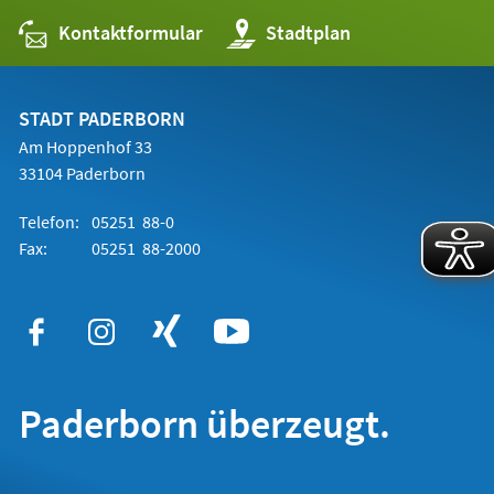
Kontaktformular
(Öffnet
Stadtplan
in
einem
neuen
Tab)
STADT PADERBORN
Am Hoppenhof 33
33104 Paderborn
Telefon:
05251 88-0
Fax:
05251 88-2000
Paderborn überzeugt.