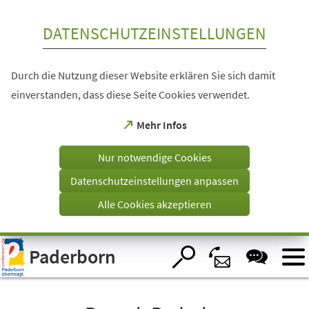
Inhalt anspringen
DATENSCHUTZEINSTELLUNGEN
Durch die Nutzung dieser Website erklären Sie sich damit
einverstanden, dass diese Seite Cookies verwendet.
(Öffnet
Mehr Infos
in
einem
Nur notwendige Cookies
neuen
Tab)
Datenschutzeinstellungen anpassen
Alle Cookies akzeptieren
Visuelle
Paderborn
Assistenzsoftware
öffnen.