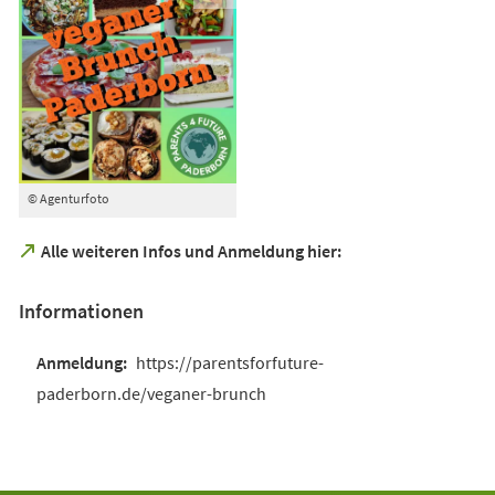
© Agenturfoto
(Öffnet
Alle weiteren Infos und Anmeldung hier:
in
einem
Informationen
neuen
Tab)
https://parentsforfuture-
paderborn.de/veganer-brunch