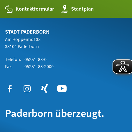
Kontaktformular
(Öffnet
Stadtplan
in
einem
neuen
Tab)
STADT PADERBORN
Am Hoppenhof 33
33104 Paderborn
Telefon:
05251 88-0
Fax:
05251 88-2000
Paderborn überzeugt.