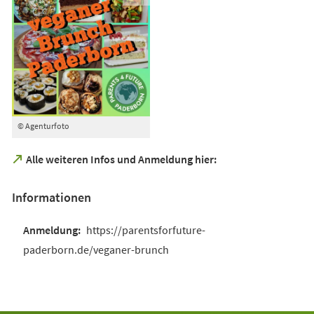
© Agenturfoto
(Öffnet
Alle weiteren Infos und Anmeldung hier:
in
einem
Informationen
neuen
Tab)
https://parentsforfuture-
paderborn.de/veganer-brunch