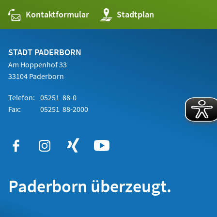
Kontaktformular
(Öffnet
Stadtplan
in
einem
neuen
Tab)
STADT PADERBORN
Am Hoppenhof 33
33104 Paderborn
Telefon:
05251 88-0
Fax:
05251 88-2000
Paderborn überzeugt.