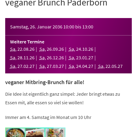
veganer Brunch Paderborn
Veranstaltungsinformationen
Samstag, 26. Januar 2036
10:00
bis
13:00
Weitere Termine
Sa
,
22
.
08
.
26
Sa
,
26
.
09
.
26
Sa
,
24
.
10
.
26
Sa
,
28
.
11
.
26
Sa
,
26
.
12
.
26
Sa
,
23
.
01
.
27
Sa
,
27
.
02
.
27
Sa
,
27
.
03
.
27
Sa
,
24
.
04
.
27
Sa
,
22
.
05
.
27
veganer Mitbring-Brunch für alle!
Die Idee ist eigentlich ganz simpel: Jeder bringt etwas zu
Essen mit, alle essen so viel sie wollen!
Immer am 4. Samstag im Monat um 10 Uhr