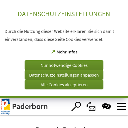
Inhalt anspringen
DATENSCHUTZEINSTELLUNGEN
Durch die Nutzung dieser Website erklären Sie sich damit
einverstanden, dass diese Seite Cookies verwendet.
(Öffnet
Mehr Infos
in
einem
Nur notwendige Cookies
neuen
Tab)
Datenschutzeinstellungen anpassen
Alle Cookies akzeptieren
Visuelle
Paderborn
Assistenzsoftware
öffnen.