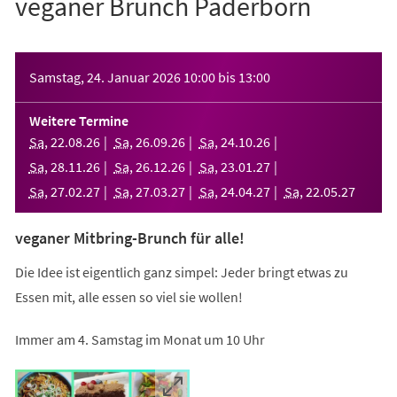
veganer Brunch Paderborn
Veranstaltungsinformationen
Samstag, 24. Januar 2026
10:00
bis
13:00
Weitere Termine
Sa
,
22
.
08
.
26
Sa
,
26
.
09
.
26
Sa
,
24
.
10
.
26
Sa
,
28
.
11
.
26
Sa
,
26
.
12
.
26
Sa
,
23
.
01
.
27
Sa
,
27
.
02
.
27
Sa
,
27
.
03
.
27
Sa
,
24
.
04
.
27
Sa
,
22
.
05
.
27
veganer Mitbring-Brunch für alle!
Die Idee ist eigentlich ganz simpel: Jeder bringt etwas zu
Essen mit, alle essen so viel sie wollen!
Immer am 4. Samstag im Monat um 10 Uhr