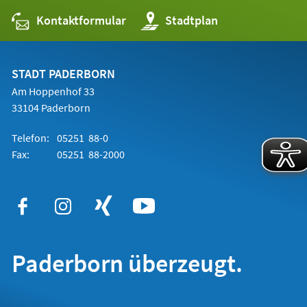
Kontaktformular
(Öffnet
Stadtplan
in
einem
neuen
Tab)
STADT PADERBORN
Am Hoppenhof 33
33104 Paderborn
Telefon:
05251 88-0
Fax:
05251 88-2000
Paderborn überzeugt.