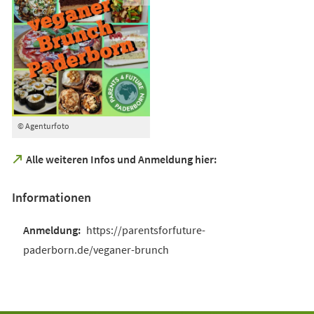
© Agenturfoto
(Öffnet
Alle weiteren Infos und Anmeldung hier:
in
einem
Informationen
neuen
Tab)
https://parentsforfuture-
paderborn.de/veganer-brunch