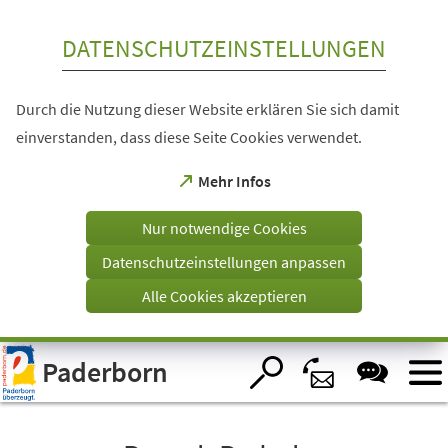
Inhalt anspringen
DATENSCHUTZEINSTELLUNGEN
Durch die Nutzung dieser Website erklären Sie sich damit
einverstanden, dass diese Seite Cookies verwendet.
(Öffnet
Mehr Infos
in
einem
Nur notwendige Cookies
neuen
Tab)
Datenschutzeinstellungen anpassen
Alle Cookies akzeptieren
Visuelle
Paderborn
Assistenzsoftware
öffnen.