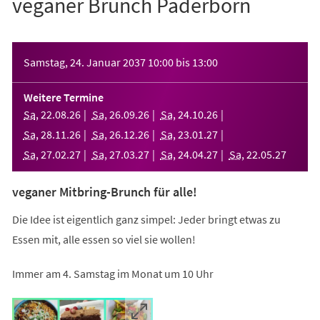
veganer Brunch Paderborn
Veranstaltungsinformationen
Samstag, 24. Januar 2037
10:00
bis
13:00
Weitere Termine
Sa
,
22
.
08
.
26
Sa
,
26
.
09
.
26
Sa
,
24
.
10
.
26
Sa
,
28
.
11
.
26
Sa
,
26
.
12
.
26
Sa
,
23
.
01
.
27
Sa
,
27
.
02
.
27
Sa
,
27
.
03
.
27
Sa
,
24
.
04
.
27
Sa
,
22
.
05
.
27
veganer Mitbring-Brunch für alle!
Die Idee ist eigentlich ganz simpel: Jeder bringt etwas zu
Essen mit, alle essen so viel sie wollen!
Immer am 4. Samstag im Monat um 10 Uhr