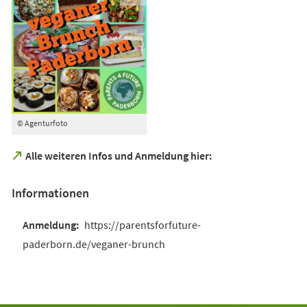
© Agenturfoto
(Öffnet
Alle weiteren Infos und Anmeldung hier:
in
einem
Informationen
neuen
Tab)
https://parentsforfuture-
paderborn.de/veganer-brunch