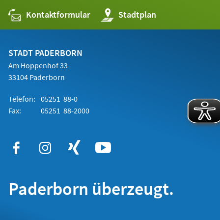
Kontaktformular
(Öffnet
Stadtplan
in
einem
neuen
Tab)
STADT PADERBORN
Am Hoppenhof 33
33104 Paderborn
Telefon:
05251 88-0
Fax:
05251 88-2000
Paderborn überzeugt.