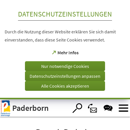
Inhalt anspringen
DATENSCHUTZEINSTELLUNGEN
Durch die Nutzung dieser Website erklären Sie sich damit
einverstanden, dass diese Seite Cookies verwendet.
(Öffnet
Mehr Infos
in
einem
Nur notwendige Cookies
neuen
Tab)
Datenschutzeinstellungen anpassen
Alle Cookies akzeptieren
Visuelle
Paderborn
Assistenzsoftware
öffnen.