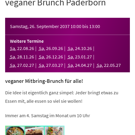
veganer Brunch Paderborn
Veranstaltungsinformationen
Samstag, 26. September 2037
10:00
bis
13:00
Weitere Termine
Sa
,
22
.
08
.
26
Sa
,
26
.
09
.
26
Sa
,
24
.
10
.
26
Sa
,
28
.
11
.
26
Sa
,
26
.
12
.
26
Sa
,
23
.
01
.
27
Sa
,
27
.
02
.
27
Sa
,
27
.
03
.
27
Sa
,
24
.
04
.
27
Sa
,
22
.
05
.
27
veganer Mitbring-Brunch für alle!
Die Idee ist eigentlich ganz simpel: Jeder bringt etwas zu
Essen mit, alle essen so viel sie wollen!
Immer am 4. Samstag im Monat um 10 Uhr