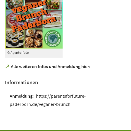
© Agenturfoto
(Öffnet
Alle weiteren Infos und Anmeldung hier:
in
einem
Informationen
neuen
Tab)
https://parentsforfuture-
paderborn.de/veganer-brunch