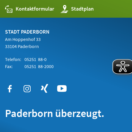
Kontaktformular
(Öffnet
Stadtplan
in
einem
neuen
Tab)
STADT PADERBORN
Am Hoppenhof 33
33104 Paderborn
Telefon:
05251 88-0
Fax:
05251 88-2000
Paderborn überzeugt.