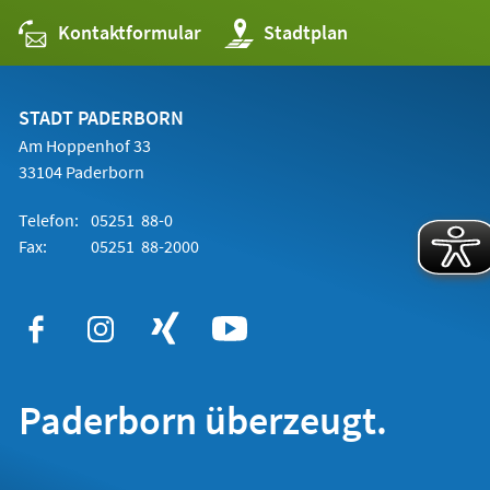
Kontaktformular
(Öffnet
Stadtplan
in
einem
neuen
Tab)
STADT PADERBORN
Am Hoppenhof 33
33104 Paderborn
Telefon:
05251 88-0
Fax:
05251 88-2000
Paderborn überzeugt.