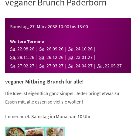
veganer Brunch Paderborn
Veranstaltungsinformationen
Samstag, 27. März 2038
10:00
bis
13:00
Weitere Termine
Sa
,
22
.
08
.
26
Sa
,
26
.
09
.
26
Sa
,
24
.
10
.
26
Sa
,
28
.
11
.
26
Sa
,
26
.
12
.
26
Sa
,
23
.
01
.
27
Sa
,
27
.
02
.
27
Sa
,
27
.
03
.
27
Sa
,
24
.
04
.
27
Sa
,
22
.
05
.
27
veganer Mitbring-Brunch für alle!
Die Idee ist eigentlich ganz simpel: Jeder bringt etwas zu
Essen mit, alle essen so viel sie wollen!
Immer am 4. Samstag im Monat um 10 Uhr