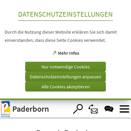
Inhalt anspringen
DATENSCHUTZEINSTELLUNGEN
Durch die Nutzung dieser Website erklären Sie sich damit
einverstanden, dass diese Seite Cookies verwendet.
(Öffnet
Mehr Infos
in
einem
Nur notwendige Cookies
neuen
Tab)
Datenschutzeinstellungen anpassen
Alle Cookies akzeptieren
Visuelle
Paderborn
Assistenzsoftware
öffnen.