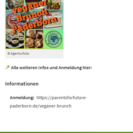
© Agenturfoto
(Öffnet
Alle weiteren Infos und Anmeldung hier:
in
einem
Informationen
neuen
Tab)
https://parentsforfuture-
paderborn.de/veganer-brunch