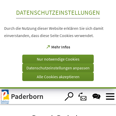
Inhalt anspringen
DATENSCHUTZEINSTELLUNGEN
Durch die Nutzung dieser Website erklären Sie sich damit
einverstanden, dass diese Seite Cookies verwendet.
(Öffnet
Mehr Infos
in
einem
Nur notwendige Cookies
neuen
Tab)
Datenschutzeinstellungen anpassen
Alle Cookies akzeptieren
Visuelle
Paderborn
Assistenzsoftware
öffnen.