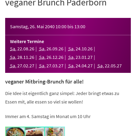
veganer Brunch Paderborn
Veranstaltungsinformationen
Samstag, 26. Mai 2040
10:00
bis
13:00
Weitere Termine
Sa
,
22
.
08
.
26
Sa
,
26
.
09
.
26
Sa
,
24
.
10
.
26
Sa
,
28
.
11
.
26
Sa
,
26
.
12
.
26
Sa
,
23
.
01
.
27
Sa
,
27
.
02
.
27
Sa
,
27
.
03
.
27
Sa
,
24
.
04
.
27
Sa
,
22
.
05
.
27
veganer Mitbring-Brunch für alle!
Die Idee ist eigentlich ganz simpel: Jeder bringt etwas zu
Essen mit, alle essen so viel sie wollen!
Immer am 4. Samstag im Monat um 10 Uhr