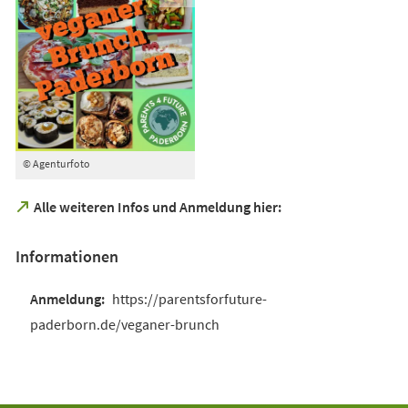
© Agenturfoto
(Öffnet
Alle weiteren Infos und Anmeldung hier:
in
einem
Informationen
neuen
Tab)
https://parentsforfuture-
paderborn.de/veganer-brunch