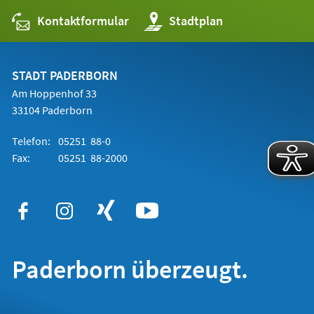
Kontaktformular
(Öffnet
Stadtplan
in
einem
neuen
Tab)
STADT PADERBORN
Am Hoppenhof 33
33104 Paderborn
Telefon:
05251 88-0
Fax:
05251 88-2000
Paderborn überzeugt.