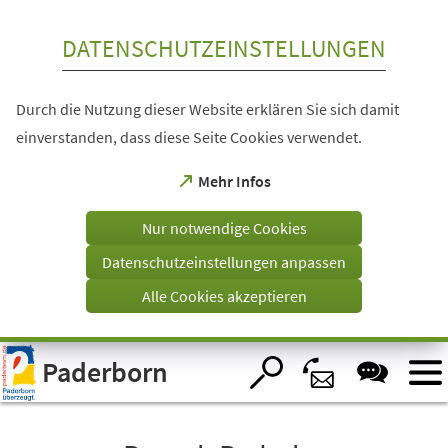
Inhalt anspringen
DATENSCHUTZEINSTELLUNGEN
Durch die Nutzung dieser Website erklären Sie sich damit
einverstanden, dass diese Seite Cookies verwendet.
(Öffnet
Mehr Infos
in
einem
Nur notwendige Cookies
neuen
Tab)
Datenschutzeinstellungen anpassen
Alle Cookies akzeptieren
Visuelle
Paderborn
Assistenzsoftware
öffnen.