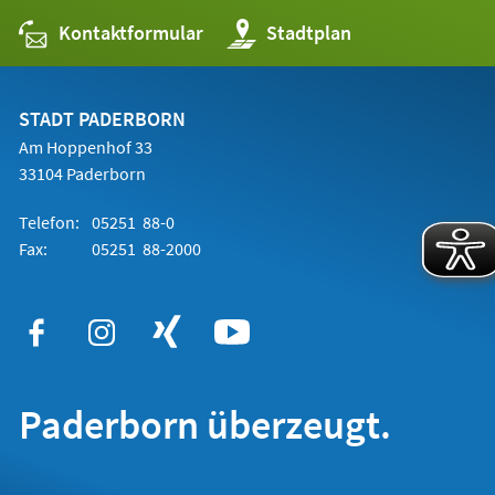
Kontaktformular
(Öffnet
Stadtplan
in
einem
neuen
Tab)
STADT PADERBORN
Am Hoppenhof 33
33104 Paderborn
Telefon:
05251 88-0
Fax:
05251 88-2000
Paderborn überzeugt.