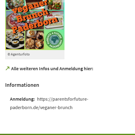
© Agenturfoto
(Öffnet
Alle weiteren Infos und Anmeldung hier:
in
einem
Informationen
neuen
Tab)
https://parentsforfuture-
paderborn.de/veganer-brunch