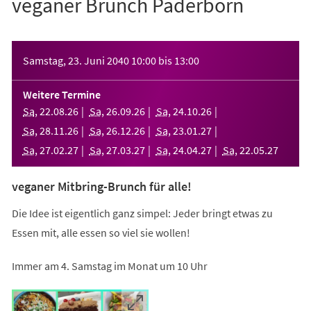
veganer Brunch Paderborn
Veranstaltungsinformationen
Samstag, 23. Juni 2040
10:00
bis
13:00
Weitere Termine
Sa
,
22
.
08
.
26
Sa
,
26
.
09
.
26
Sa
,
24
.
10
.
26
Sa
,
28
.
11
.
26
Sa
,
26
.
12
.
26
Sa
,
23
.
01
.
27
Sa
,
27
.
02
.
27
Sa
,
27
.
03
.
27
Sa
,
24
.
04
.
27
Sa
,
22
.
05
.
27
veganer Mitbring-Brunch für alle!
Die Idee ist eigentlich ganz simpel: Jeder bringt etwas zu
Essen mit, alle essen so viel sie wollen!
Immer am 4. Samstag im Monat um 10 Uhr