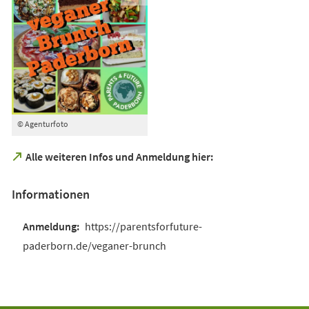
© Agenturfoto
(Öffnet
Alle weiteren Infos und Anmeldung hier:
in
einem
Informationen
neuen
Tab)
https://parentsforfuture-
paderborn.de/veganer-brunch