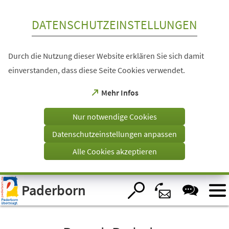
Inhalt anspringen
DATENSCHUTZEINSTELLUNGEN
Durch die Nutzung dieser Website erklären Sie sich damit
einverstanden, dass diese Seite Cookies verwendet.
(Öffnet
Mehr Infos
in
einem
Nur notwendige Cookies
neuen
Tab)
Datenschutzeinstellungen anpassen
Alle Cookies akzeptieren
Visuelle
Paderborn
Assistenzsoftware
öffnen.