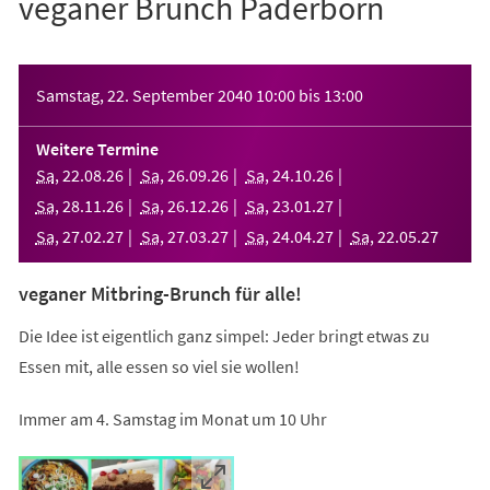
veganer Brunch Paderborn
Veranstaltungsinformationen
Samstag, 22. September 2040
10:00
bis
13:00
Weitere Termine
Sa
,
22
.
08
.
26
Sa
,
26
.
09
.
26
Sa
,
24
.
10
.
26
Sa
,
28
.
11
.
26
Sa
,
26
.
12
.
26
Sa
,
23
.
01
.
27
Sa
,
27
.
02
.
27
Sa
,
27
.
03
.
27
Sa
,
24
.
04
.
27
Sa
,
22
.
05
.
27
veganer Mitbring-Brunch für alle!
Die Idee ist eigentlich ganz simpel: Jeder bringt etwas zu
Essen mit, alle essen so viel sie wollen!
Immer am 4. Samstag im Monat um 10 Uhr