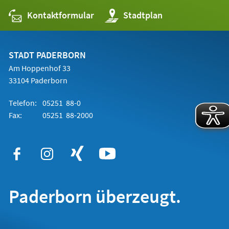
Kontaktformular
(Öffnet
Stadtplan
in
einem
neuen
Tab)
STADT PADERBORN
Am Hoppenhof 33
33104 Paderborn
Telefon:
05251 88-0
Fax:
05251 88-2000
Paderborn überzeugt.