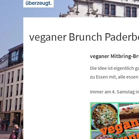
+
1
veganer Brunch Paderb
veganer Mitbring-Bru
Veranstaltungsinformationen
Die Idee ist eigentlich 
zu Essen mit, alle essen
Immer am 4. Samstag i