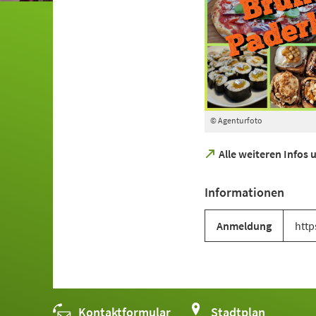
© Agenturfoto
(Öffnet
Alle weiteren Infos
in
einem
Informationen
neuen
Tab)
Anmeldung
http
Kontaktformular
(Öffnet
Stadtplan