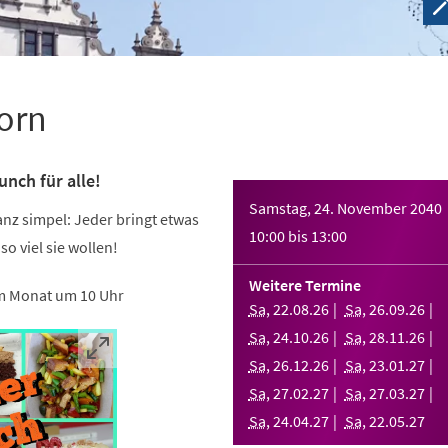
orn
nch für alle!
Samstag, 24. November 2040
ganz simpel: Jeder bringt etwas
10:00
bis
13:00
 so viel sie wollen!
Weitere Termine
m Monat um 10 Uhr
Sa
,
22
.
08
.
26
Sa
,
26
.
09
.
26
Sa
,
24
.
10
.
26
Sa
,
28
.
11
.
26
Sa
,
26
.
12
.
26
Sa
,
23
.
01
.
27
Sa
,
27
.
02
.
27
Sa
,
27
.
03
.
27
Sa
,
24
.
04
.
27
Sa
,
22
.
05
.
27