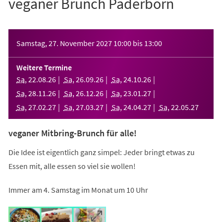
veganer Brunch Paderborn
Veranstaltungsinformationen
Samstag, 27. November 2027
10:00
bis
13:00
Weitere Termine
Sa
,
22
.
08
.
26
Sa
,
26
.
09
.
26
Sa
,
24
.
10
.
26
Sa
,
28
.
11
.
26
Sa
,
26
.
12
.
26
Sa
,
23
.
01
.
27
Sa
,
27
.
02
.
27
Sa
,
27
.
03
.
27
Sa
,
24
.
04
.
27
Sa
,
22
.
05
.
27
veganer Mitbring-Brunch für alle!
Die Idee ist eigentlich ganz simpel: Jeder bringt etwas zu
Essen mit, alle essen so viel sie wollen!
Immer am 4. Samstag im Monat um 10 Uhr