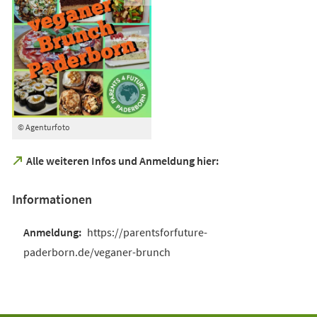
© Agenturfoto
(Öffnet
Alle weiteren Infos und Anmeldung hier:
in
einem
Informationen
neuen
Tab)
https://parentsforfuture-
paderborn.de/veganer-brunch