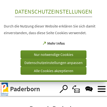
Inhalt anspringen
DATENSCHUTZEINSTELLUNGEN
Durch die Nutzung dieser Website erklären Sie sich damit
einverstanden, dass diese Seite Cookies verwendet.
(Öffnet
Mehr Infos
in
einem
Nur notwendige Cookies
neuen
Tab)
Datenschutzeinstellungen anpassen
Alle Cookies akzeptieren
Visuelle
Paderborn
Assistenzsoftware
öffnen.