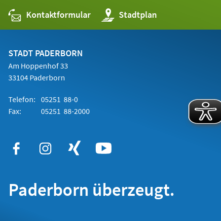
Kontaktformular
(Öffnet
Stadtplan
in
einem
neuen
Tab)
STADT PADERBORN
Am Hoppenhof 33
33104 Paderborn
Telefon:
05251 88-0
Fax:
05251 88-2000
Paderborn überzeugt.