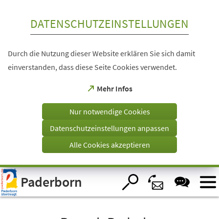
Inhalt anspringen
DATENSCHUTZEINSTELLUNGEN
Durch die Nutzung dieser Website erklären Sie sich damit
einverstanden, dass diese Seite Cookies verwendet.
(Öffnet
Mehr Infos
in
einem
Nur notwendige Cookies
neuen
Tab)
Datenschutzeinstellungen anpassen
Alle Cookies akzeptieren
Visuelle
Paderborn
Assistenzsoftware
öffnen.