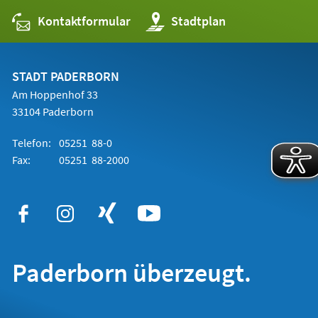
Kontaktformular
(Öffnet
Stadtplan
in
einem
neuen
Tab)
STADT PADERBORN
Am Hoppenhof 33
33104 Paderborn
Telefon:
05251 88-0
Fax:
05251 88-2000
Paderborn überzeugt.