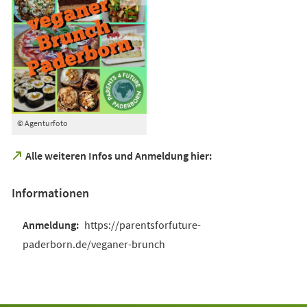
© Agenturfoto
(Öffnet
Alle weiteren Infos und Anmeldung hier:
in
einem
Informationen
neuen
Tab)
https://parentsforfuture-
paderborn.de/veganer-brunch