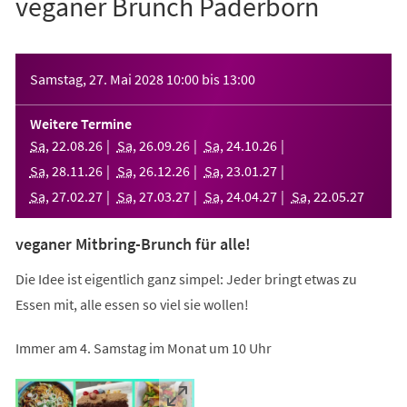
veganer Brunch Paderborn
Veranstaltungsinformationen
Samstag, 27. Mai 2028
10:00
bis
13:00
Weitere Termine
Sa
,
22
.
08
.
26
Sa
,
26
.
09
.
26
Sa
,
24
.
10
.
26
Sa
,
28
.
11
.
26
Sa
,
26
.
12
.
26
Sa
,
23
.
01
.
27
Sa
,
27
.
02
.
27
Sa
,
27
.
03
.
27
Sa
,
24
.
04
.
27
Sa
,
22
.
05
.
27
veganer Mitbring-Brunch für alle!
Die Idee ist eigentlich ganz simpel: Jeder bringt etwas zu
Essen mit, alle essen so viel sie wollen!
Immer am 4. Samstag im Monat um 10 Uhr