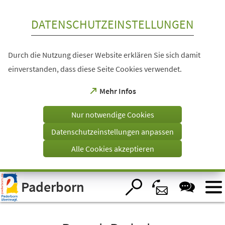
Inhalt anspringen
DATENSCHUTZEINSTELLUNGEN
Durch die Nutzung dieser Website erklären Sie sich damit
einverstanden, dass diese Seite Cookies verwendet.
(Öffnet
Mehr Infos
in
einem
Nur notwendige Cookies
neuen
Tab)
Datenschutzeinstellungen anpassen
Alle Cookies akzeptieren
Visuelle
Paderborn
Assistenzsoftware
öffnen.