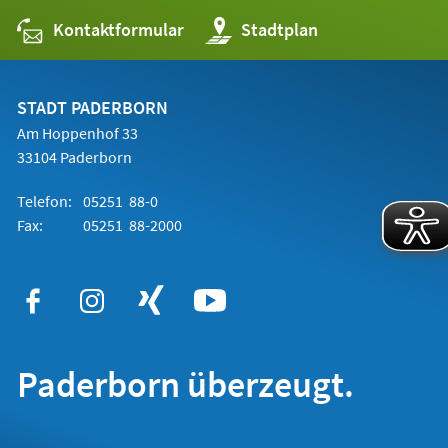
Kontaktformular
(Öffnet
Stadtplan
in
einem
neuen
Tab)
STADT PADERBORN
Am Hoppenhof 33
33104 Paderborn
Telefon:
05251 88-0
Fax:
05251 88-2000
Paderborn überzeugt.