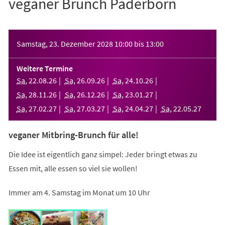
veganer Brunch Paderborn
Veranstaltungsinformationen
Samstag, 23. Dezember 2028
10:00
bis
13:00
Weitere Termine
Sa
,
22
.
08
.
26
Sa
,
26
.
09
.
26
Sa
,
24
.
10
.
26
Sa
,
28
.
11
.
26
Sa
,
26
.
12
.
26
Sa
,
23
.
01
.
27
Sa
,
27
.
02
.
27
Sa
,
27
.
03
.
27
Sa
,
24
.
04
.
27
Sa
,
22
.
05
.
27
veganer Mitbring-Brunch für alle!
Die Idee ist eigentlich ganz simpel: Jeder bringt etwas zu
Essen mit, alle essen so viel sie wollen!
Immer am 4. Samstag im Monat um 10 Uhr