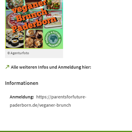
© Agenturfoto
(Öffnet
Alle weiteren Infos und Anmeldung hier:
in
einem
Informationen
neuen
Tab)
https://parentsforfuture-
paderborn.de/veganer-brunch