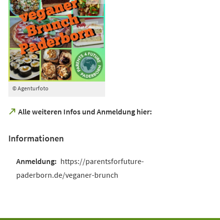
© Agenturfoto
(Öffnet
Alle weiteren Infos und Anmeldung hier:
in
einem
Informationen
neuen
Tab)
https://parentsforfuture-
paderborn.de/veganer-brunch