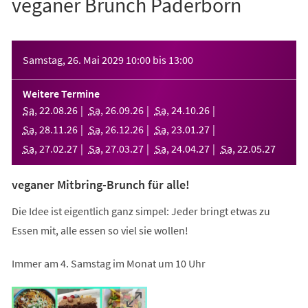
veganer Brunch Paderborn
Veranstaltungsinformationen
Samstag, 26. Mai 2029
10:00
bis
13:00
Weitere Termine
Sa
,
22
.
08
.
26
Sa
,
26
.
09
.
26
Sa
,
24
.
10
.
26
Sa
,
28
.
11
.
26
Sa
,
26
.
12
.
26
Sa
,
23
.
01
.
27
Sa
,
27
.
02
.
27
Sa
,
27
.
03
.
27
Sa
,
24
.
04
.
27
Sa
,
22
.
05
.
27
veganer Mitbring-Brunch für alle!
Die Idee ist eigentlich ganz simpel: Jeder bringt etwas zu
Essen mit, alle essen so viel sie wollen!
Immer am 4. Samstag im Monat um 10 Uhr