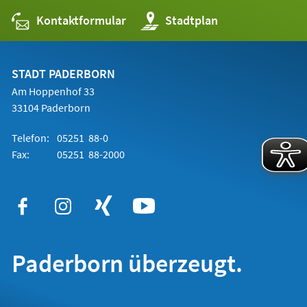
Kontaktformular
(Öffnet
Stadtplan
in
einem
neuen
Tab)
STADT PADERBORN
Am Hoppenhof 33
33104 Paderborn
Telefon:
05251 88-0
Fax:
05251 88-2000
Paderborn überzeugt.