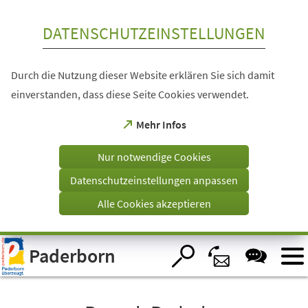
Inhalt anspringen
DATENSCHUTZEINSTELLUNGEN
Durch die Nutzung dieser Website erklären Sie sich damit
einverstanden, dass diese Seite Cookies verwendet.
(Öffnet
Mehr Infos
in
einem
Nur notwendige Cookies
neuen
Tab)
Datenschutzeinstellungen anpassen
Alle Cookies akzeptieren
Visuelle
Paderborn
Assistenzsoftware
öffnen.