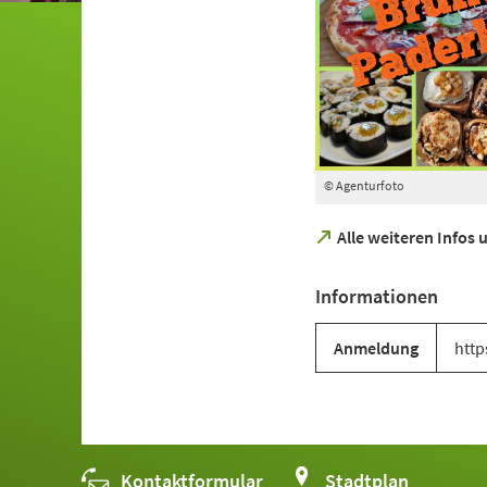
© Agenturfoto
(Öffnet
Alle weiteren Infos
in
einem
Informationen
neuen
Tab)
Anmeldung
http
Kontaktformular
(Öffnet
Stadtplan