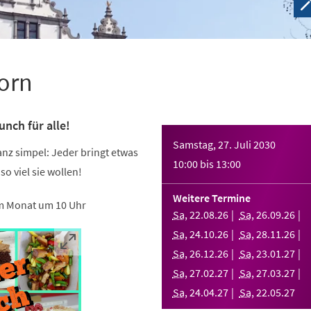
orn
nch für alle!
Samstag, 27. Juli 2030
ganz simpel: Jeder bringt etwas
10:00
bis
13:00
 so viel sie wollen!
Weitere Termine
m Monat um 10 Uhr
Sa
,
22
.
08
.
26
Sa
,
26
.
09
.
26
Sa
,
24
.
10
.
26
Sa
,
28
.
11
.
26
Sa
,
26
.
12
.
26
Sa
,
23
.
01
.
27
Sa
,
27
.
02
.
27
Sa
,
27
.
03
.
27
Sa
,
24
.
04
.
27
Sa
,
22
.
05
.
27