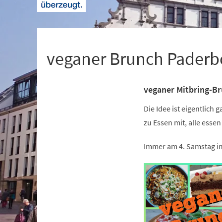
+
1
veganer Brunch Paderb
veganer Mitbring-Bru
Veranstaltungsinformationen
Die Idee ist eigentlich 
zu Essen mit, alle essen
Immer am 4. Samstag i