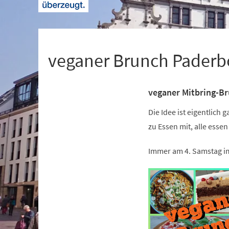
+
1
veganer Brunch Paderb
veganer Mitbring-Bru
Veranstaltungsinformationen
Die Idee ist eigentlich 
zu Essen mit, alle essen
Immer am 4. Samstag i