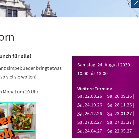
orn
nch für alle!
Samstag, 24. August 2030
ganz simpel: Jeder bringt etwas
10:00
bis
13:00
 so viel sie wollen!
Weitere Termine
m Monat um 10 Uhr
Sa
,
22
.
08
.
26
Sa
,
26
.
09
.
26
Sa
,
24
.
10
.
26
Sa
,
28
.
11
.
26
Sa
,
26
.
12
.
26
Sa
,
23
.
01
.
27
Sa
,
27
.
02
.
27
Sa
,
27
.
03
.
27
Sa
,
24
.
04
.
27
Sa
,
22
.
05
.
27