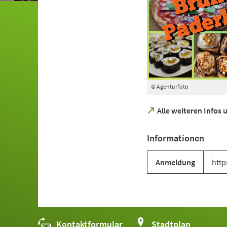
© Agenturfoto
(Öffnet
Alle weiteren Infos
in
einem
Informationen
neuen
Tab)
Anmeldung
http
Kontaktformular
(Öffnet
Stadtplan