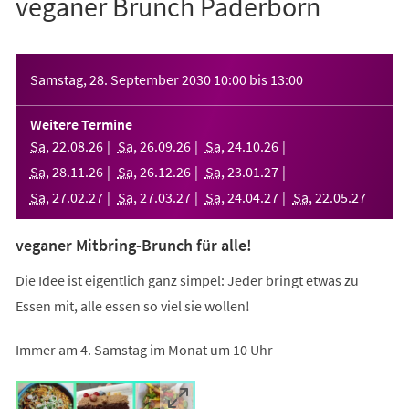
veganer Brunch Paderborn
Veranstaltungsinformationen
Samstag, 28. September 2030
10:00
bis
13:00
Weitere Termine
Sa
,
22
.
08
.
26
Sa
,
26
.
09
.
26
Sa
,
24
.
10
.
26
Sa
,
28
.
11
.
26
Sa
,
26
.
12
.
26
Sa
,
23
.
01
.
27
Sa
,
27
.
02
.
27
Sa
,
27
.
03
.
27
Sa
,
24
.
04
.
27
Sa
,
22
.
05
.
27
veganer Mitbring-Brunch für alle!
Die Idee ist eigentlich ganz simpel: Jeder bringt etwas zu
Essen mit, alle essen so viel sie wollen!
Immer am 4. Samstag im Monat um 10 Uhr