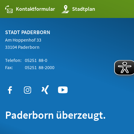
Kontaktformular
(Öffnet
Stadtplan
in
einem
neuen
Tab)
STADT PADERBORN
Am Hoppenhof 33
33104 Paderborn
Telefon:
05251 88-0
Fax:
05251 88-2000
Paderborn überzeugt.