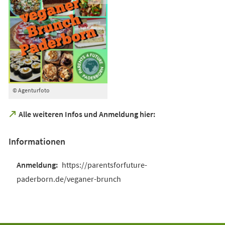
© Agenturfoto
(Öffnet
Alle weiteren Infos und Anmeldung hier:
in
einem
Informationen
neuen
Tab)
https://parentsforfuture-
paderborn.de/veganer-brunch