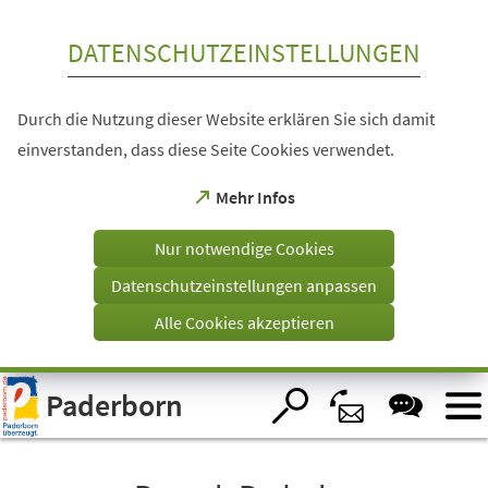
Inhalt anspringen
DATENSCHUTZEINSTELLUNGEN
Durch die Nutzung dieser Website erklären Sie sich damit
einverstanden, dass diese Seite Cookies verwendet.
(Öffnet
Mehr Infos
in
einem
Nur notwendige Cookies
neuen
Tab)
Datenschutzeinstellungen anpassen
Alle Cookies akzeptieren
Visuelle
Paderborn
Assistenzsoftware
öffnen.