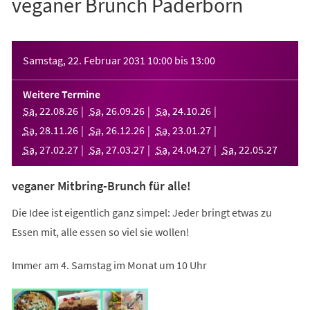
veganer Brunch Paderborn
Veranstaltungsinformationen
Samstag, 22. Februar 2031
10:00
bis
13:00
Weitere Termine
Sa
,
22
.
08
.
26
Sa
,
26
.
09
.
26
Sa
,
24
.
10
.
26
Sa
,
28
.
11
.
26
Sa
,
26
.
12
.
26
Sa
,
23
.
01
.
27
Sa
,
27
.
02
.
27
Sa
,
27
.
03
.
27
Sa
,
24
.
04
.
27
Sa
,
22
.
05
.
27
veganer Mitbring-Brunch für alle!
Die Idee ist eigentlich ganz simpel: Jeder bringt etwas zu
Essen mit, alle essen so viel sie wollen!
Immer am 4. Samstag im Monat um 10 Uhr