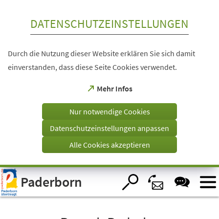
Inhalt anspringen
DATENSCHUTZEINSTELLUNGEN
Durch die Nutzung dieser Website erklären Sie sich damit
einverstanden, dass diese Seite Cookies verwendet.
(Öffnet
Mehr Infos
in
einem
Nur notwendige Cookies
neuen
Tab)
Datenschutzeinstellungen anpassen
Alle Cookies akzeptieren
Visuelle
Paderborn
Assistenzsoftware
öffnen.