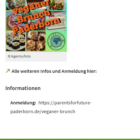
© Agenturfoto
(Öffnet
Alle weiteren Infos und Anmeldung hier:
in
einem
Informationen
neuen
Tab)
https://parentsforfuture-
paderborn.de/veganer-brunch