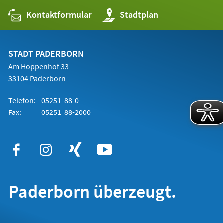
Kontaktformular
(Öffnet
Stadtplan
in
einem
neuen
Tab)
STADT PADERBORN
Am Hoppenhof 33
33104 Paderborn
Telefon:
05251 88-0
Fax:
05251 88-2000
Paderborn überzeugt.