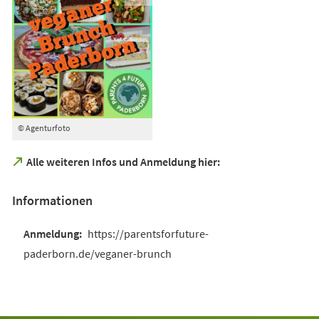
© Agenturfoto
(Öffnet
Alle weiteren Infos und Anmeldung hier:
in
einem
Informationen
neuen
Tab)
https://parentsforfuture-
paderborn.de/veganer-brunch