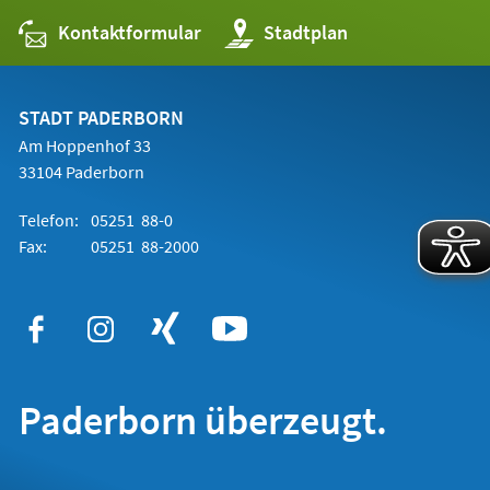
Kontaktformular
(Öffnet
Stadtplan
in
einem
neuen
Tab)
STADT PADERBORN
Am Hoppenhof 33
33104 Paderborn
Telefon:
05251 88-0
Fax:
05251 88-2000
Paderborn überzeugt.