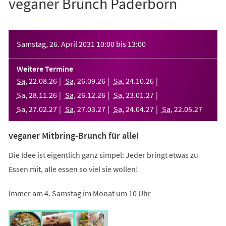
veganer Brunch Paderborn
Veranstaltungsinformationen
Samstag, 26. April 2031
10:00
bis
13:00
Weitere Termine
Sa
,
22
.
08
.
26
Sa
,
26
.
09
.
26
Sa
,
24
.
10
.
26
Sa
,
28
.
11
.
26
Sa
,
26
.
12
.
26
Sa
,
23
.
01
.
27
Sa
,
27
.
02
.
27
Sa
,
27
.
03
.
27
Sa
,
24
.
04
.
27
Sa
,
22
.
05
.
27
veganer Mitbring-Brunch für alle!
Die Idee ist eigentlich ganz simpel: Jeder bringt etwas zu
Essen mit, alle essen so viel sie wollen!
Immer am 4. Samstag im Monat um 10 Uhr