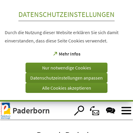
Inhalt anspringen
DATENSCHUTZEINSTELLUNGEN
Durch die Nutzung dieser Website erklären Sie sich damit
einverstanden, dass diese Seite Cookies verwendet.
(Öffnet
Mehr Infos
in
einem
Nur notwendige Cookies
neuen
Tab)
Datenschutzeinstellungen anpassen
Alle Cookies akzeptieren
Visuelle
Paderborn
Assistenzsoftware
öffnen.