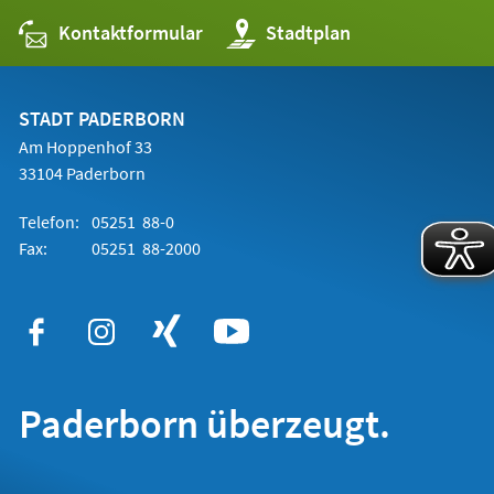
Kontaktformular
(Öffnet
Stadtplan
in
einem
neuen
Tab)
STADT PADERBORN
Am Hoppenhof 33
33104 Paderborn
Telefon:
05251 88-0
Fax:
05251 88-2000
Paderborn überzeugt.