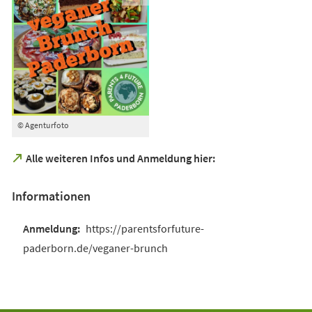
© Agenturfoto
(Öffnet
Alle weiteren Infos und Anmeldung hier:
in
einem
Informationen
neuen
Tab)
https://parentsforfuture-
paderborn.de/veganer-brunch