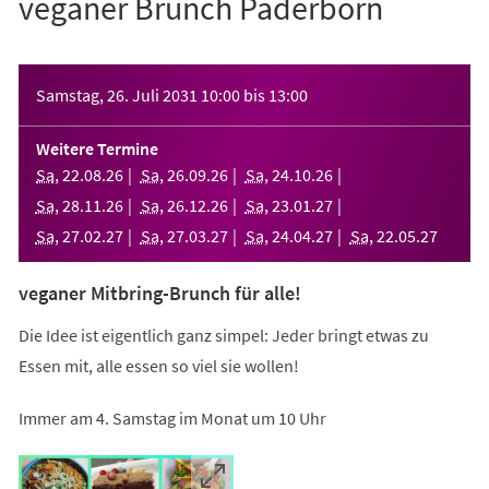
veganer Brunch Paderborn
Veranstaltungsinformationen
Samstag, 26. Juli 2031
10:00
bis
13:00
Weitere Termine
Sa
,
22
.
08
.
26
Sa
,
26
.
09
.
26
Sa
,
24
.
10
.
26
Sa
,
28
.
11
.
26
Sa
,
26
.
12
.
26
Sa
,
23
.
01
.
27
Sa
,
27
.
02
.
27
Sa
,
27
.
03
.
27
Sa
,
24
.
04
.
27
Sa
,
22
.
05
.
27
veganer Mitbring-Brunch für alle!
Die Idee ist eigentlich ganz simpel: Jeder bringt etwas zu
Essen mit, alle essen so viel sie wollen!
Immer am 4. Samstag im Monat um 10 Uhr