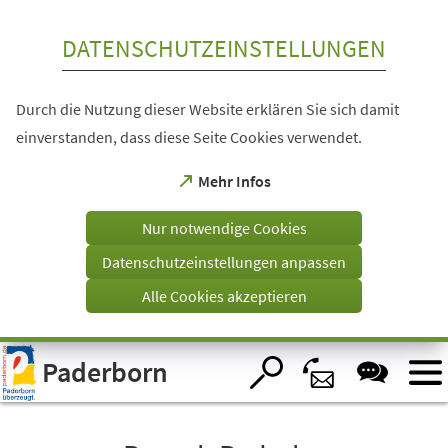
Inhalt anspringen
DATENSCHUTZEINSTELLUNGEN
Durch die Nutzung dieser Website erklären Sie sich damit
einverstanden, dass diese Seite Cookies verwendet.
(Öffnet
Mehr Infos
in
einem
Nur notwendige Cookies
neuen
Tab)
Datenschutzeinstellungen anpassen
Alle Cookies akzeptieren
Visuelle
Paderborn
Assistenzsoftware
öffnen.