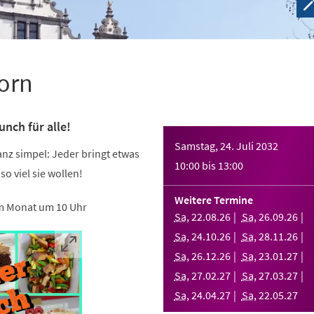
orn
nch für alle!
Samstag, 24. Juli 2032
ganz simpel: Jeder bringt etwas
10:00
bis
13:00
 so viel sie wollen!
Weitere Termine
m Monat um 10 Uhr
Sa
,
22
.
08
.
26
Sa
,
26
.
09
.
26
Sa
,
24
.
10
.
26
Sa
,
28
.
11
.
26
Sa
,
26
.
12
.
26
Sa
,
23
.
01
.
27
Sa
,
27
.
02
.
27
Sa
,
27
.
03
.
27
Sa
,
24
.
04
.
27
Sa
,
22
.
05
.
27