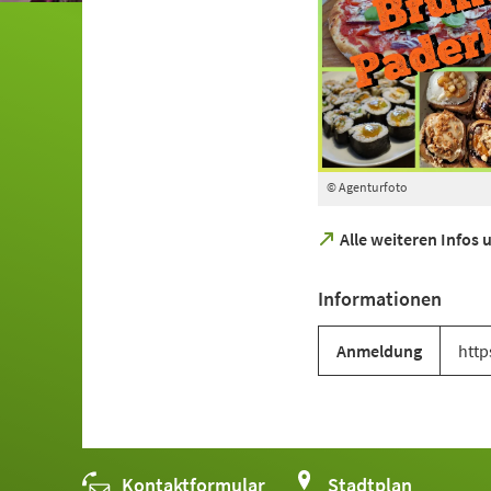
© Agenturfoto
(Öffnet
Alle weiteren Infos
in
einem
Informationen
neuen
Tab)
Anmeldung
http
Kontaktformular
(Öffnet
Stadtplan