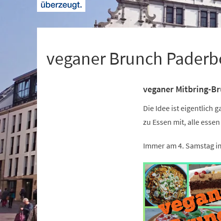
+
1
veganer Brunch Paderb
veganer Mitbring-Bru
Veranstaltungsinformationen
Die Idee ist eigentlich 
zu Essen mit, alle essen
Immer am 4. Samstag i