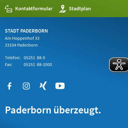
Kontaktformular
(Öffnet
Stadtplan
in
einem
neuen
Tab)
STADT PADERBORN
Am Hoppenhof 33
33104 Paderborn
Telefon:
05251 88-0
Fax:
05251 88-2000
Paderborn überzeugt.