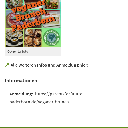
© Agenturfoto
(Öffnet
Alle weiteren Infos und Anmeldung hier:
in
einem
Informationen
neuen
Tab)
https://parentsforfuture-
paderborn.de/veganer-brunch