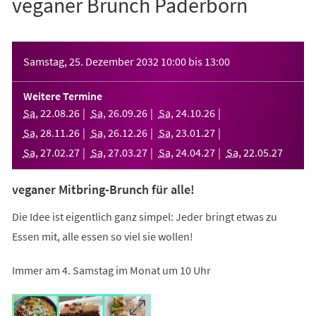
veganer Brunch Paderborn
Veranstaltungsinformationen
Samstag, 25. Dezember 2032
10:00
bis
13:00
Weitere Termine
Sa
,
22
.
08
.
26
Sa
,
26
.
09
.
26
Sa
,
24
.
10
.
26
Sa
,
28
.
11
.
26
Sa
,
26
.
12
.
26
Sa
,
23
.
01
.
27
Sa
,
27
.
02
.
27
Sa
,
27
.
03
.
27
Sa
,
24
.
04
.
27
Sa
,
22
.
05
.
27
veganer Mitbring-Brunch für alle!
Die Idee ist eigentlich ganz simpel: Jeder bringt etwas zu
Essen mit, alle essen so viel sie wollen!
Immer am 4. Samstag im Monat um 10 Uhr