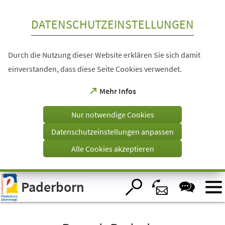
Inhalt anspringen
DATENSCHUTZEINSTELLUNGEN
Durch die Nutzung dieser Website erklären Sie sich damit
einverstanden, dass diese Seite Cookies verwendet.
(Öffnet
Mehr Infos
in
einem
Nur notwendige Cookies
neuen
Tab)
Datenschutzeinstellungen anpassen
Alle Cookies akzeptieren
Visuelle
Paderborn
Assistenzsoftware
öffnen.