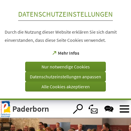
Inhalt anspringen
DATENSCHUTZEINSTELLUNGEN
Durch die Nutzung dieser Website erklären Sie sich damit
einverstanden, dass diese Seite Cookies verwendet.
(Öffnet
Mehr Infos
in
einem
Nur notwendige Cookies
neuen
Tab)
Datenschutzeinstellungen anpassen
Alle Cookies akzeptieren
Visuelle
Paderborn
Assistenzsoftware
öffnen.