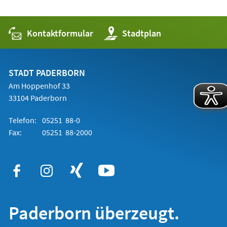
Kontaktformular
(Öffnet
Stadtplan
in
einem
neuen
Tab)
STADT PADERBORN
Am Hoppenhof 33
33104 Paderborn
Telefon:
05251 88-0
Fax:
05251 88-2000
Paderborn überzeugt.