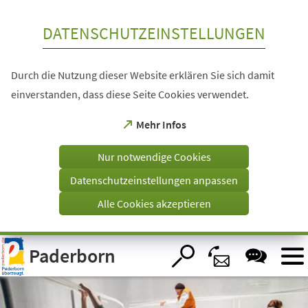
Inhalt anspringen
DATENSCHUTZEINSTELLUNGEN
Durch die Nutzung dieser Website erklären Sie sich damit
einverstanden, dass diese Seite Cookies verwendet.
(Öffnet
Mehr Infos
in
einem
Nur notwendige Cookies
neuen
Tab)
Datenschutzeinstellungen anpassen
Alle Cookies akzeptieren
Visuelle
Paderborn
Assistenzsoftware
öffnen.