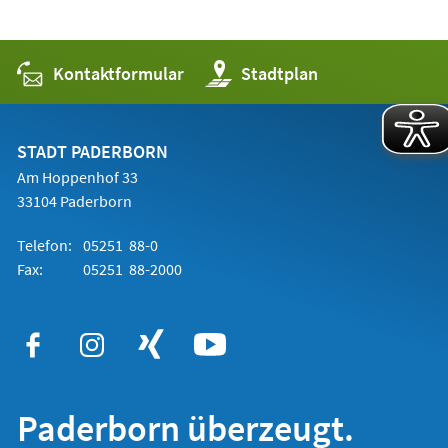
Kontaktformular
(Öffnet
Stadtplan
in
einem
neuen
Tab)
STADT PADERBORN
Am Hoppenhof 33
33104 Paderborn
Telefon:
05251 88-0
Fax:
05251 88-2000
Paderborn überzeugt.