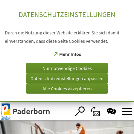
Inhalt anspringen
DATENSCHUTZEINSTELLUNGEN
Durch die Nutzung dieser Website erklären Sie sich damit
einverstanden, dass diese Seite Cookies verwendet.
(Öffnet
Mehr Infos
in
einem
Nur notwendige Cookies
neuen
Tab)
Datenschutzeinstellungen anpassen
Alle Cookies akzeptieren
Visuelle
Paderborn
Assistenzsoftware
öffnen.