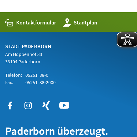
Kontaktformular
(Öffnet
Stadtplan
in
einem
neuen
Tab)
STADT PADERBORN
Am Hoppenhof 33
33104 Paderborn
Telefon:
05251 88-0
Fax:
05251 88-2000
Paderborn überzeugt.