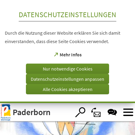
Inhalt anspringen
DATENSCHUTZEINSTELLUNGEN
Durch die Nutzung dieser Website erklären Sie sich damit
einverstanden, dass diese Seite Cookies verwendet.
(Öffnet
Mehr Infos
in
einem
Nur notwendige Cookies
neuen
Tab)
Datenschutzeinstellungen anpassen
Alle Cookies akzeptieren
Visuelle
Paderborn
Assistenzsoftware
öffnen.