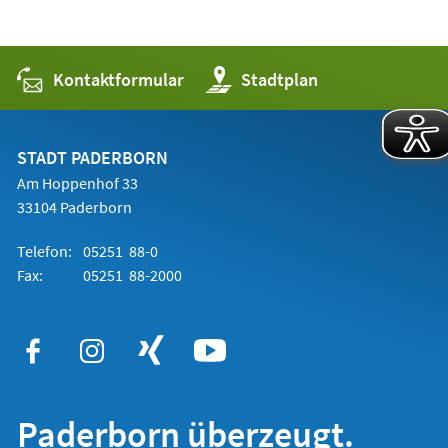
Kontaktformular
(Öffnet
Stadtplan
in
einem
neuen
Tab)
STADT PADERBORN
Am Hoppenhof 33
33104 Paderborn
Telefon:
05251 88-0
Fax:
05251 88-2000
Paderborn überzeugt.