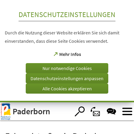
Inhalt anspringen
DATENSCHUTZEINSTELLUNGEN
Durch die Nutzung dieser Website erklären Sie sich damit
einverstanden, dass diese Seite Cookies verwendet.
(Öffnet
Mehr Infos
in
einem
Nur notwendige Cookies
neuen
Tab)
Datenschutzeinstellungen anpassen
Alle Cookies akzeptieren
Visuelle
Paderborn
Assistenzsoftware
öffnen.