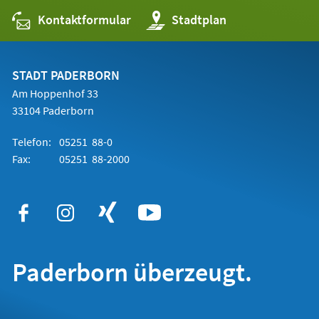
Kontaktformular
(Öffnet
Stadtplan
in
einem
neuen
Tab)
STADT PADERBORN
Am Hoppenhof 33
33104 Paderborn
Telefon:
05251 88-0
Fax:
05251 88-2000
Paderborn überzeugt.