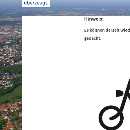
+
1
Hinweis:
Es können derzeit wiede
gedacht.