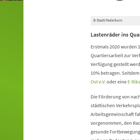
© Stadt Paderborn
Lastenräder ins Qua
Erstmals 2020 wurden 1
Quartiersarbeit zur Ver
Verfügung gestellt werd
10% betragen. Seitdem
(Öffnet
(Öffnet
Ost e.V.
oder eine
E-Rik
in
in
Die Förderung von nachh
einem
einem
städtischen Verkehrspla
neuen
neuen
Arbeitsgemeinschaft fa
Tab)
Tab)
vorgenommen, den Radve
gesunde Fortbewegungsw