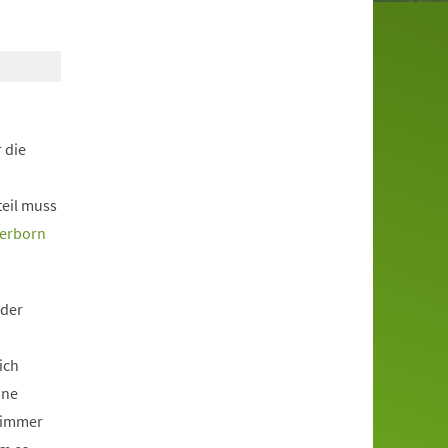
 die
teil muss
derborn
 der
ich
ine
 immer