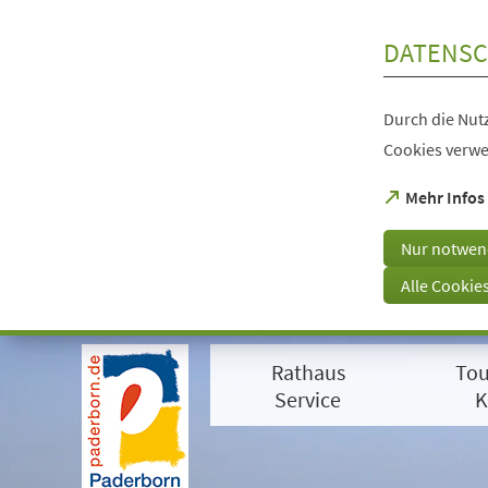
Inhalt anspringen
DATENSC
Durch die Nutz
Cookies verwe
(Öffnet
Mehr Infos
in
einem
Nur notwen
neuen
Tab)
Alle Cookie
Visuelle
Assistenzsoftware
Rathaus
Tou
öffnen.
Mit
Service
K
der
Tastatur
erreichbar
über
ALT