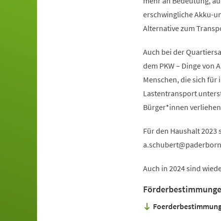
mehr an Bedeutung, auc
erschwingliche Akku-unt
Alternative zum Transp
Auch bei der Quartiersa
dem PKW – Dinge von A 
Menschen, die sich für
Lastentransport unterst
Bürger*innen verliehe
Für den Haushalt 2023 
a.schubert
paderbor
Auch in 2024 sind wied
Förderbestimmung
Foerderbestimmung