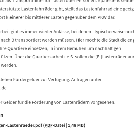
h als Transportmittel für Lasten oder Personen. Spätestens seitd
erstützte Lastenfahrräder gibt, stellt das Lastenfahrrad eine geei
ort kleinerer bis mittlerer Lasten gegenüber dem PKW dar.
rbeit gibt es immer wieder Anlässe, bei denen - typischerweise noc
nach B transportiert werden müssen. Hier möchte die Stadt die en
 ihre Quartiere einsetzen, in ihrem Bemühen um nachhaltigen
ützen. Über die Quartiersarbeit i.e.S. sollen die (E-)Lastenräder au
n werden.
stehen Fördergelder zur Verfügung. Anfragen unter
n
de
er Gelder für die Förderung von Lastenrädern vorgesehen.
en
en-Lastenraeder.pdf
PDF
-Datei
1,48 MB