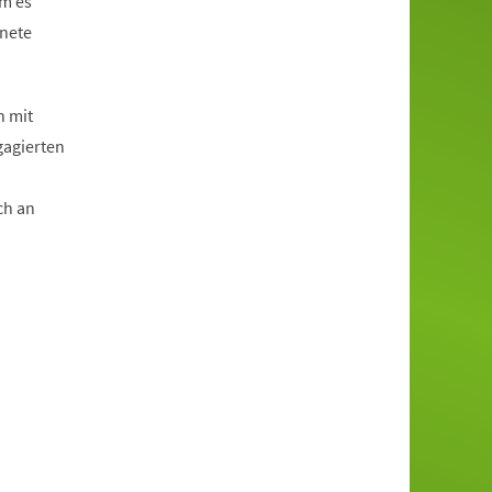
em es
gnete
h mit
gagierten
ch an