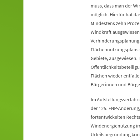
muss, dass man der Win
möglich. Hierfür hat da
Mindestens zehn Prozen
Windkraft ausgewiesen 
Verhinderungsplanung 
Flächennutzungsplans si
Gebiete, ausgewiesen. D
Öffentlichkeitsbeteiligu
Flächen wieder entfall
Bürgerinnen und Bürge
Im Aufstellungsverfahr
der 125. FNP-Änderung,
fortentwickelten Recht
Windenergienutzung im 
Urteilsbegründung konk