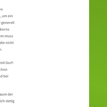
en
, um ein
 generell
rborns
dem muss
die nicht
n.
it Dorf-
schon
d bei
raum der
ch stetig