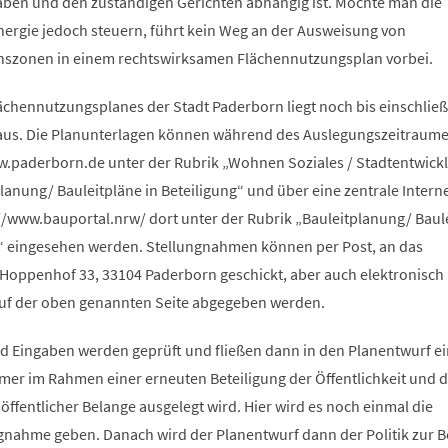
ben und den zuständigen Gerichten abhängig ist. Möchte man die
ergie jedoch steuern, führt kein Weg an der Ausweisung von
nszonen in einem rechtswirksamen Flächennutzungsplan vorbei.
ächennutzungsplanes der Stadt Paderborn liegt noch bis einschließl
 aus. Die Planunterlagen können während des Auslegungszeitraume
ww.paderborn.de unter der Rubrik „Wohnen Soziales / Stadtentwick
anung/ Bauleitpläne in Beteiligung“ und über eine zentrale Interne
/www.bauportal.nrw/ dort unter der Rubrik „Bauleitplanung/ Baul
 eingesehen werden. Stellungnahmen können per Post, an das
oppenhof 33, 33104 Paderborn geschickt, aber auch elektronisch 
uf der oben genannten Seite abgegeben werden.
 Eingaben werden geprüft und fließen dann in den Planentwurf ei
mer im Rahmen einer erneuten Beteiligung der Öffentlichkeit und d
ffentlicher Belange ausgelegt wird. Hier wird es noch einmal die
ngnahme geben. Danach wird der Planentwurf dann der Politik zur 