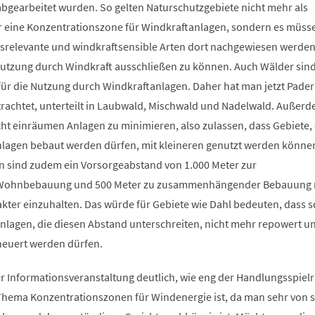
abgearbeitet wurden. So gelten Naturschutzgebiete nicht mehr als
r eine Konzentrationszone für Windkraftanlagen, sondern es müss
relevante und windkraftsensible Arten dort nachgewiesen werden
 Nutzung durch Windkraft ausschließen zu können. Auch Wälder sind
für die Nutzung durch Windkraftanlagen. Daher hat man jetzt Pade
etrachtet, unterteilt in Laubwald, Mischwald und Nadelwald. Außer
ht einräumen Anlagen zu minimieren, also zulassen, dass Gebiete, 
lagen bebaut werden dürfen, mit kleineren genutzt werden könne
en sind zudem ein Vorsorgeabstand von 1.000 Meter zur
hnbebauung und 500 Meter zu zusammenhängender Bebauung m
kter einzuhalten. Das würde für Gebiete wie Dahl bedeuten, dass 
lagen, die diesen Abstand unterschreiten, nicht mehr repowert un
neuert werden dürfen.
r Informationsveranstaltung deutlich, wie eng der Handlungsspiel
hema Konzentrationszonen für Windenergie ist, da man sehr von si