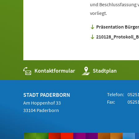
und Beschlussfassung v
vorliegt.
Präsentation Bürger
210128_Protokoll_B
Kontaktformular
(Öffnet
Stadtplan
in
einem
neuen
Tab)
STADT PADERBORN
Telefon:
05251
Fax:
05251
Am Hoppenhof 33
33104 Paderborn