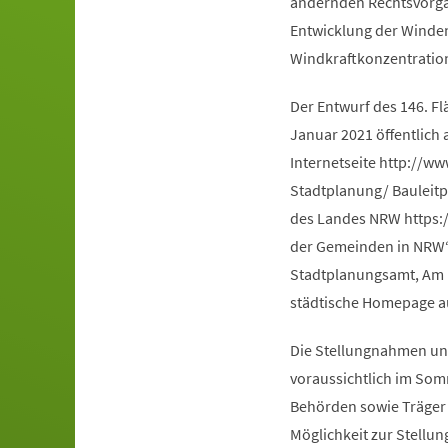
ändernden Rechtsvorga
Entwicklung der Winden
Windkraftkonzentratio
Der Entwurf des 146. Fl
Januar 2021 öffentlich
Internetseite http://w
Stadtplanung/ Bauleitpl
des Landes NRW https:/
der Gemeinden in NRW“
Stadtplanungsamt, Am H
städtische Homepage a
Die Stellungnahmen und
voraussichtlich im Som
Behörden sowie Träger ö
Möglichkeit zur Stellu