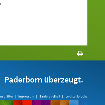
n
Paderborn überzeugt.
nsblätter
Impressum
Barrierefreiheit
Leichte Sprache