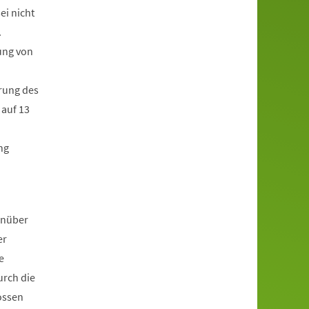
i nicht
.
ung von
rung des
 auf 13
ng
enüber
er
e
urch die
ossen