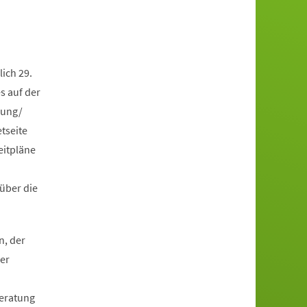
ich 29.
s auf der
lung/
tseite
eitpläne
über die
n, der
er
Beratung