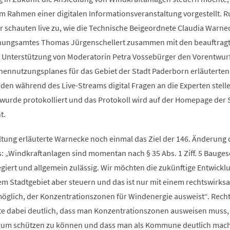
t im Rahmen einer digitalen Informationsveranstaltung vorgestellt. 
 schauten live zu, wie die Technische Beigeordnete Claudia Warne
lanungsamtes Thomas Jürgenschellert zusammen mit den beauftrag
 Unterstützung von Moderatorin Petra Vossebürger den Vorentwurf
hennutzungsplanes für das Gebiet der Stadt Paderborn erläuterten
en während des Live-Streams digital Fragen an die Experten stelle
wurde protokolliert und das Protokoll wird auf der Homepage der 
t.
ltung erläuterte Warnecke noch einmal das Ziel der 146. Änderung 
 „Windkraftanlagen sind momentan nach § 35 Abs. 1 Ziff. 5 Bauge
giert und allgemein zulässig. Wir möchten die zukünftige Entwickl
m Stadtgebiet aber steuern und das ist nur mit einem rechtswirk
glich, der Konzentrationszonen für Windenergie ausweist“. Rech
te dabei deutlich, dass man Konzentrationszonen ausweisen muss
rum schützen zu können und dass man als Kommune deutlich mac