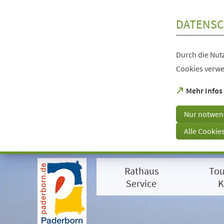
Inhalt anspringen
DATENSC
Durch die Nutz
Cookies verwe
(Öffnet
Mehr Infos
in
einem
Nur notwen
neuen
Tab)
Alle Cookie
Visuelle
Assistenzsoftware
Rathaus
Tou
öffnen.
Mit
Service
K
der
Tastatur
erreichbar
über
ALT