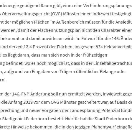
denergie genügend Raum gibt, eine reine Verhinderungsplanung se
s Oberverwaltungsgericht (OVG) Münster einen Indizwert festgelegt
t der möglichen Flächen im Außenbereich müssen für die Ansiedl
werden, damit der Flächennutzungsplan nicht den Charakter einer
bekommt und damit unwirksam wird. Im Entwurf für die 146. Ände
nd derzeit 12,4 Prozent der Flächen, insgesamt 834 Hektar verteilt
ies liegt daran, dass man sich noch in der frühzeitigen
ng befindet, wo es noch möglich ist, dass in der Einzelfallbetrachtu
en, aufgrund von Eingaben von Trägern öffentlicher Belange oder
rn.
en der 146. FNP-Änderung soll nun ermittelt werden, inwieweit geg
 die Anfang 2019 vor dem OVG Münster gescheitert war, auf Basis d
sprechung und neuer Vorgaben der Landesplanung Potenzial für di
Stadtgebiet Paderborn besteht. Hierfür hat die Stadt Paderborn d
rete Hinweise bekommen, die in den jetzigen Planentwurf eingefl