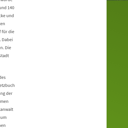
Rund 140
cke und
ten
 für die
. Dabei
n. Die
Stadt
des
setzbuch
ung der
samen
tanwalt
, um
hen