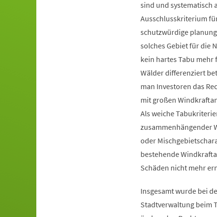
sind und systematisch 
Ausschlusskriterium fü
schutzwürdige planungs
solches Gebiet für die
kein hartes Tabu mehr 
Wälder differenziert b
man Investoren das Rec
mit großen Windkraftan
Als weiche Tabukriteri
zusammenhängender Wo
oder Mischgebietschara
bestehende Windkraftan
Schäden nicht mehr er
Insgesamt wurde bei de
Stadtverwaltung beim T