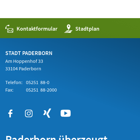
Kontaktformular
(Öffnet
Stadtplan
in
einem
neuen
Tab)
STADT PADERBORN
Am Hoppenhof 33
33104 Paderborn
Telefon:
05251 88-0
Fax:
05251 88-2000
Paderborn überzeugt.