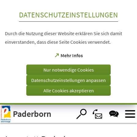
Inhalt anspringen
DATENSCHUTZEINSTELLUNGEN
Durch die Nutzung dieser Website erklären Sie sich damit
einverstanden, dass diese Seite Cookies verwendet.
(Öffnet
Mehr Infos
in
einem
Nur notwendige Cookies
neuen
Tab)
Datenschutzeinstellungen anpassen
Alle Cookies akzeptieren
Visuelle
Paderborn
Assistenzsoftware
öffnen.