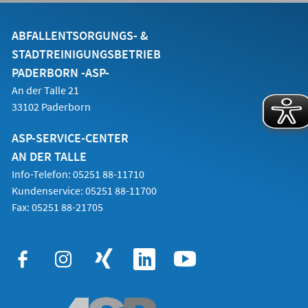
einem
neuen
Tab)
ABFALLENTSORGUNGS- &
STADTREINIGUNGSBETRIEB
PADERBORN -ASP-
An der Talle 21
33102 Paderborn
ASP-SERVICE-CENTER
AN DER TALLE
Info-Telefon: 05251 88-11710
Kundenservice: 05251 88-11700
Fax: 05251 88-21705