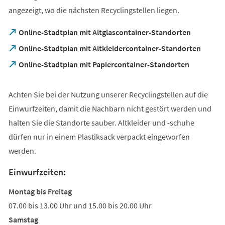
angezeigt, wo die nächsten Recyclingstellen liegen.
(Öffnet
Online-Stadtplan mit Altglascontainer-Standorten
in
(Öffnet
Online-Stadtplan mit Altkleidercontainer-Standorten
einem
in
neuen
(Öffnet
Online-Stadtplan mit Papiercontainer-Standorten
einem
Tab)
in
neuen
einem
Tab)
neuen
Achten Sie bei der Nutzung unserer Recyclingstellen auf die
Tab)
Einwurfzeiten, damit die Nachbarn nicht gestört werden und
halten Sie die Standorte sauber. Altkleider und -schuhe
dürfen nur in einem Plastiksack verpackt eingeworfen
werden.
Einwurfzeiten:
Montag bis Freitag
07.00 bis 13.00 Uhr und 15.00 bis 20.00 Uhr
Samstag