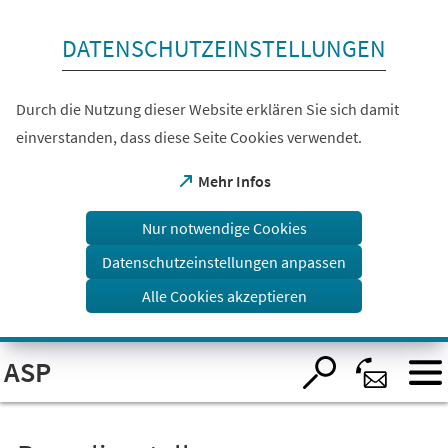
Inhalt anspringen
DATENSCHUTZEINSTELLUNGEN
Durch die Nutzung dieser Website erklären Sie sich damit
einverstanden, dass diese Seite Cookies verwendet.
(Öffnet
Mehr Infos
in
einem
Nur notwendige Cookies
neuen
Tab)
Datenschutzeinstellungen anpassen
Alle Cookies akzeptieren
Visuelle
ASP
Assistenzsoftware
öffnen.