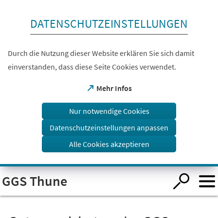
Inhalt anspringen
DATENSCHUTZEINSTELLUNGEN
Durch die Nutzung dieser Website erklären Sie sich damit
einverstanden, dass diese Seite Cookies verwendet.
(Öffnet
Mehr Infos
in
einem
Nur notwendige Cookies
neuen
Tab)
Datenschutzeinstellungen anpassen
Alle Cookies akzeptieren
Visuelle
GGS Thune
Assistenzsoftware
öffnen.