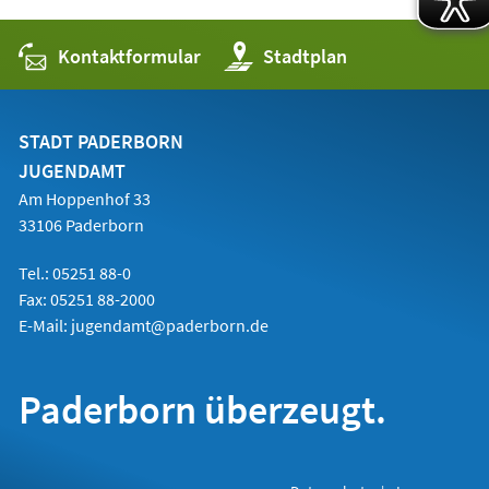
Kontaktformular
(Öffnet
Stadtplan
in
einem
neuen
Tab)
STADT PADERBORN
JUGENDAMT
Am Hoppenhof 33
33106 Paderborn
Tel.: 05251 88-0
Fax: 05251 88-2000
E-Mail:
jugendamt@paderborn.de
Paderborn überzeugt.