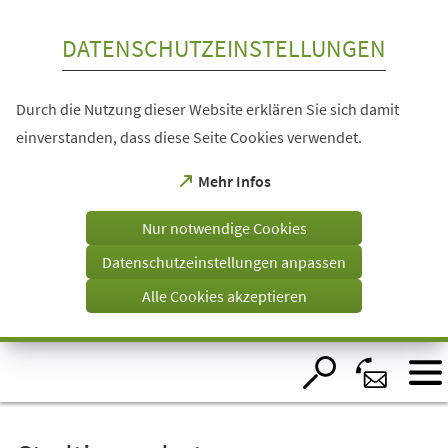
Inhalt anspringen
DATENSCHUTZEINSTELLUNGEN
Durch die Nutzung dieser Website erklären Sie sich damit
einverstanden, dass diese Seite Cookies verwendet.
(Öffnet
Mehr Infos
in
einem
Nur notwendige Cookies
neuen
Tab)
Datenschutzeinstellungen anpassen
Alle Cookies akzeptieren
Visuelle
Assistenzsoftware
öffnen.