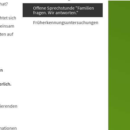
hat?
Offene Sprechstunde "Familien
fragen. Wir antworten."
htet sich
Früherkennungsuntersuchungen
meinsam
ten auf
rn
rlich.
rierenden
mationen