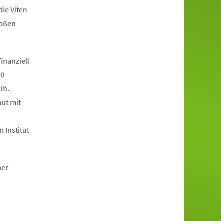
ie Viten
roßen
inanziell
00
Jh.
ut mit
 Institut
ber