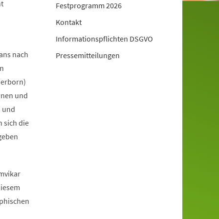
ht
Festprogramm 2026
Kontakt
Informationspflichten DSGVO
Mans nach
Pressemitteilungen
rn
derborn)
innen und
n und
 sich die
egeben
mvikar
diesem
aphischen