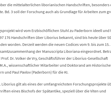
er die mittelalterlichen liborianischen Handschriften, besonders d
e. Bd. 3 soll der Forschung auch als Grundlage für Arbeiten zum g
projekt wird vom Erzbischöflichen Stuhl zu Paderborn ideell und f
97 176 Handschriften über Liborius bekannt, sind bis heute über 5
den worden. Derzeit werden die neuen Codices vom 9. bis zum 15. 
Gesamtzusammenhang der Manuscripta Liboriana eingeordnet. Betra
Prof. Dr. Volker de Vry, Geschäftsführer der Liborius-Gesellschaft
.A., wissenschaftlicher Mitarbeiter und Doktorand am Historischen
rn und Paul Pavlov (Paderborn) für die KI.
. Liborius gilt als eines der umfangreichsten Forschungsprojekte ü
riften eines Bischofs der Spätantike, speziell über die Viten und