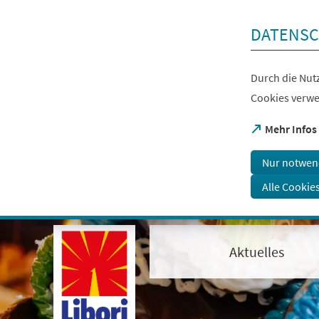
Inhalt anspringen
DATENSC
Durch die Nutz
Cookies verwe
(Öffnet
Mehr Infos
in
einem
Nur notwen
neuen
Tab)
Alle Cookie
Visuelle
Assistenzsoftware
öffnen.
Aktuelles
Mit
der
Tastatur
erreichbar
über
ALT