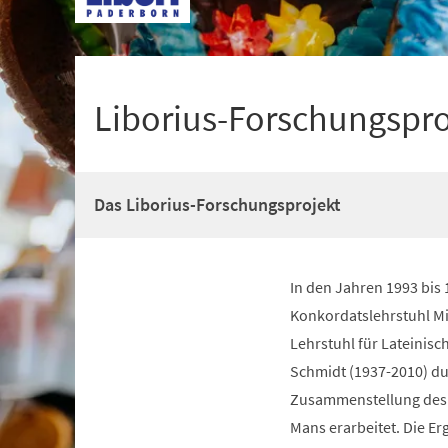
+
1
Liborius-Forschungspro
Das Liborius-Forschungsprojekt
In den Jahren 1993 bis 
Konkordatslehrstuhl Mit
Lehrstuhl für Lateinisch
Schmidt (1937-2010) dur
Zusammenstellung des g
Mans erarbeitet. Die E