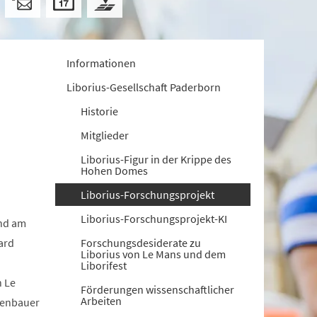
Informationen
Liborius-Gesellschaft Paderborn
Historie
Mitglieder
Liborius-Figur in der Krippe des
Hohen Domes
Liborius-Forschungsprojekt
Liborius-Forschungsprojekt-KI
und am
hard
Forschungsdesiderate zu
Liborius von Le Mans und dem
Liborifest
n Le
Förderungen wissenschaftlicher
Arbeiten
ckenbauer