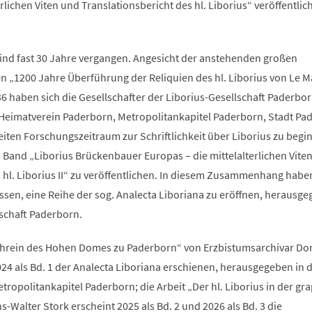
rlichen Viten und Translationsbericht des hl. Liborius“ veröffentlic
sind fast 30 Jahre vergangen. Angesicht der anstehenden großen
en „1200 Jahre Überführung der Reliquien des hl. Liborius von Le 
6 haben sich die Gesellschafter der Liborius-Gesellschaft Paderbo
Heimatverein Paderborn, Metropolitankapitel Paderborn, Stadt Pa
eiten Forschungszeitraum zur Schriftlichkeit über Liborius zu beg
 Band „Liborius Brückenbauer Europas – die mittelalterlichen Vite
 hl. Liborius II“ zu veröffentlichen. In diesem Zusammenhang haben
ssen, eine Reihe der sog. Analecta Liboriana zu eröffnen, herausg
lschaft Paderborn.
schrein des Hohen Domes zu Paderborn“ von Erzbistumsarchivar Do
24 als Bd. 1 der Analecta Liboriana erschienen, herausgegeben in 
ropolitankapitel Paderborn; die Arbeit „Der hl. Liborius in der gr
s-Walter Stork erscheint 2025 als Bd. 2 und 2026 als Bd. 3 die