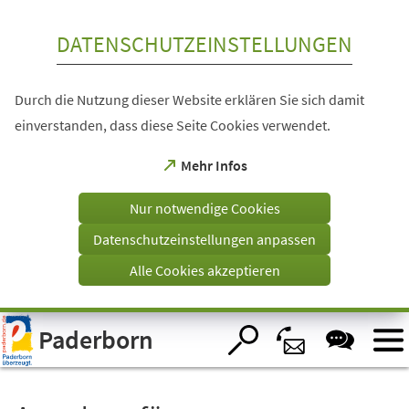
Inhalt anspringen
DATENSCHUTZEINSTELLUNGEN
Durch die Nutzung dieser Website erklären Sie sich damit
einverstanden, dass diese Seite Cookies verwendet.
(Öffnet
Mehr Infos
in
einem
Nur notwendige Cookies
neuen
Tab)
Datenschutzeinstellungen anpassen
Alle Cookies akzeptieren
Visuelle
Paderborn
Assistenzsoftware
öffnen.