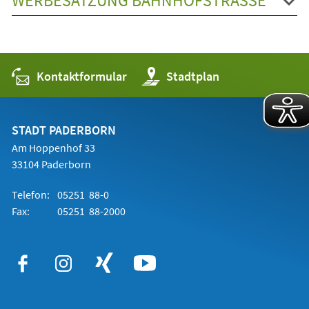
WERBESATZUNG BAHNHOFSTRASSE
Kontaktformular
(Öffnet
Stadtplan
in
einem
neuen
Tab)
STADT PADERBORN
Am Hoppenhof 33
33104 Paderborn
Telefon:
05251 88-0
Fax:
05251 88-2000