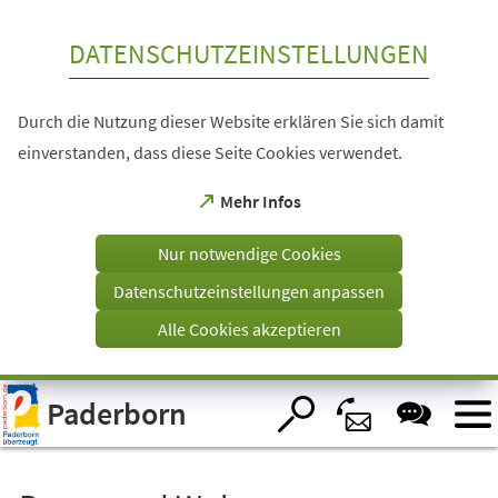
Inhalt anspringen
DATENSCHUTZEINSTELLUNGEN
Durch die Nutzung dieser Website erklären Sie sich damit
einverstanden, dass diese Seite Cookies verwendet.
(Öffnet
Mehr Infos
in
einem
Nur notwendige Cookies
neuen
Tab)
Datenschutzeinstellungen anpassen
Alle Cookies akzeptieren
Visuelle
Paderborn
Assistenzsoftware
öffnen.