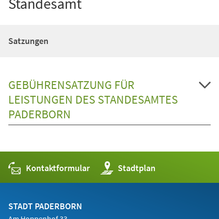
Standesamt
Satzungen
GEBÜHRENSATZUNG FÜR
LEISTUNGEN DES STANDESAMTES
PADERBORN
Kontaktformular
(Öffnet
Stadtplan
in
einem
neuen
Tab)
STADT PADERBORN
Am Hoppenhof 33