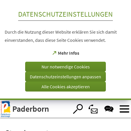
Inhalt anspringen
DATENSCHUTZEINSTELLUNGEN
Durch die Nutzung dieser Website erklären Sie sich damit
einverstanden, dass diese Seite Cookies verwendet.
(Öffnet
Mehr Infos
in
einem
Nur notwendige Cookies
neuen
Tab)
Datenschutzeinstellungen anpassen
Alle Cookies akzeptieren
Visuelle
Paderborn
Assistenzsoftware
öffnen.