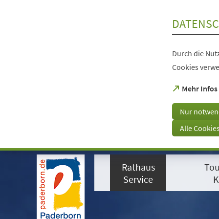
Inhalt anspringen
DATENSC
Durch die Nutz
Cookies verwe
(Öffnet
Mehr Infos
in
einem
Nur notwen
neuen
Tab)
Alle Cookie
Visuelle
Assistenzsoftware
Rathaus
Tou
öffnen.
Mit
Service
K
der
Tastatur
erreichbar
über
ALT