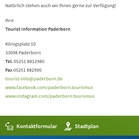
Natürlich stehen auch wir Ihnen gerne zur Verfügung!
Ihre
Tourist Information Paderborn
Königsplatz 10
33098 Paderborn
Tel.
05251 8812980
Fax
05251 882990
tourist-info
paderborn
de
(Öffnet
www.facebook.com/paderborn.tourismus
in
(Öffnet
www.instagram.com/paderborn.tourismus
einem
in
neuen
einem
Tab)
neuen
Kontaktformular
(Öffnet
Stadtplan
Tab)
in
einem