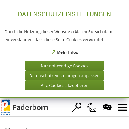
Inhalt anspringen
DATENSCHUTZEINSTELLUNGEN
Durch die Nutzung dieser Website erklären Sie sich damit
einverstanden, dass diese Seite Cookies verwendet.
(Öffnet
Mehr Infos
in
einem
Nur notwendige Cookies
neuen
Tab)
Datenschutzeinstellungen anpassen
Alle Cookies akzeptieren
Visuelle
Paderborn
Assistenzsoftware
öffnen.