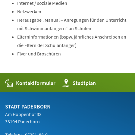
Internet / soziale Medien
Netzwerken
Herausgabe „Manual – Anregungen für den Unterricht
mit Schwimmanfängern“ an Schulen
Elterninformationen (bspw. jährliches Anschreiben an
die Eltern der Schulanfänger)
Flyer und Broschüren
Kontaktformular
(Öffnet
Stadtplan
in
einem
neuen
Tab)
STADT PADERBORN
Am Hoppenhof 33
33104 Paderborn
Telefon:
05251 88-0