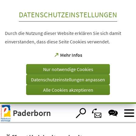
Inhalt anspringen
DATENSCHUTZEINSTELLUNGEN
Durch die Nutzung dieser Website erklären Sie sich damit
einverstanden, dass diese Seite Cookies verwendet.
(Öffnet
Mehr Infos
in
einem
Nur notwendige Cookies
neuen
Tab)
Datenschutzeinstellungen anpassen
Alle Cookies akzeptieren
Visuelle
Paderborn
Assistenzsoftware
öffnen.